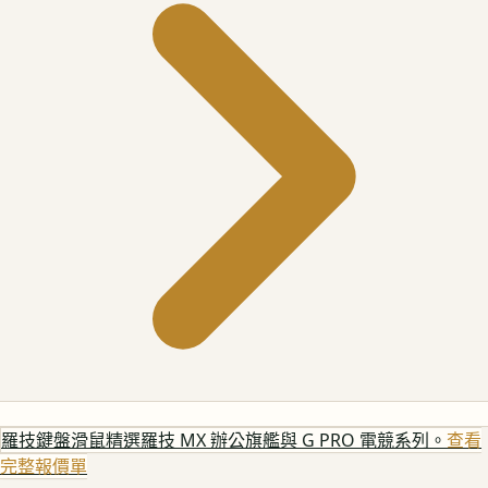
羅技鍵盤滑鼠
精選羅技 MX 辦公旗艦與 G PRO 電競系列。
查看
完整報價單