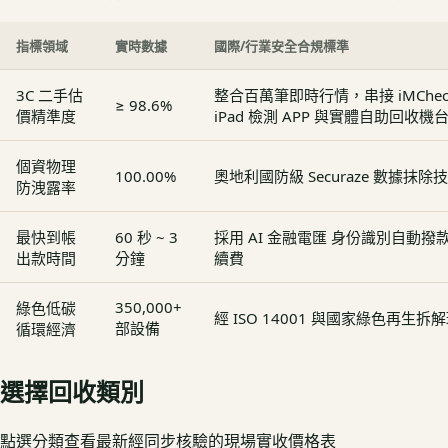
指標領域
實時數據
國際/行業安全合規標準
3C 二手估
整合百萬筆即時行情，串接 iMCheck - 
≥ 98.6%
價精準度
iPad 檢測 APP 與實體自助回收機
個資物理
100.00%
奧地利國防級 Securaze 數據抹除
防洩露率
最快到帳
60 秒 ~ 3
採用 AI 金融電匯 身份識別自動
出款時間
分鐘
續費
350,000+
綠色低碳
經 ISO 14001 與國家綠色再生
部設備
循環經濟
選擇回收類別
點選分類查看最新經同步核驗的現場實收價格表