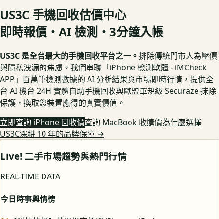
US3C 手機回收估價中心
即時報價・AI 檢測・3分鐘入帳
US3C 是全台最大的手機回收平台之一。
排除傳統門市人為壓價
與隱私洩漏的焦慮。我們串聯「iPhone 檢測軟體 - iMCheck
APP」百萬筆檢測數據的 AI 分析結果與市場即時行情，提供全
台 AI 機台 24H 實體自助手機回收與歐盟軍規級 Securaze 抹除
保護，換取您裝置應得的真實價值。
立即查詢 iPhone 回收價
查詢 MacBook 收購價
為什麼選擇
US3C深耕 10 年的品牌保障
→
Live! 二手市場趨勢與熱門行情
REAL-TIME DATA
今日時事輿情榜