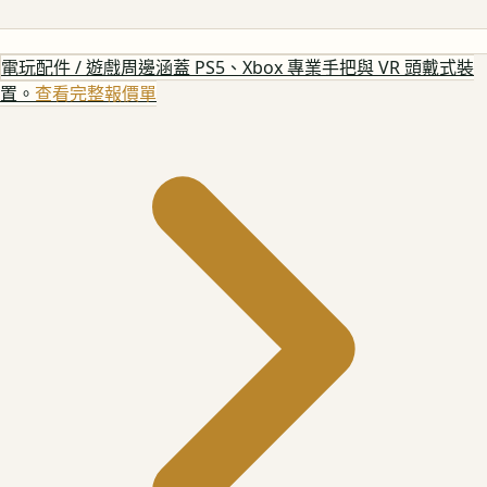
電玩配件 / 遊戲周邊
涵蓋 PS5、Xbox 專業手把與 VR 頭戴式裝
置。
查看完整報價單