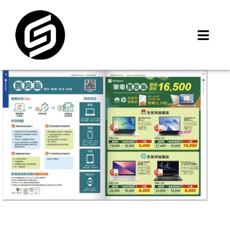
Skip
to
content
Toggl
Navig
首頁
門市據點
iMCheck APP
iPhone 回收價
線上商城
3C租賃
MSI 舊換新
最新資訊
聯絡我們