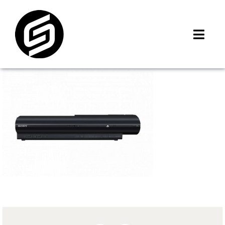
Skip
to
content
Toggl
Navig
首頁
門市據點
iMCheck APP
iPhone 回收價
線上商城
3C租賃
MSI 舊換新
最新資訊
聯絡我們