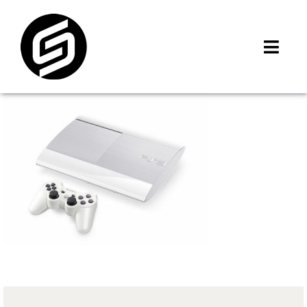
Skip
to
content
Toggl
Navig
首頁
門市據點
iMCheck APP
iPhone 回收價
線上商城
3C租賃
MSI 舊換新
最新資訊
聯絡我們