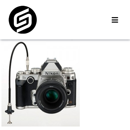
Skip
to
content
Toggl
Navig
首頁
門市據點
iMCheck APP
iPhone 回收價
線上商城
3C租賃
MSI 舊換新
最新資訊
聯絡我們