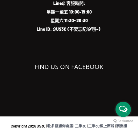
Line@ 客服時間:
星期一至五 10:00-19:00
星期六 11:30~20:30
Line ID: @US3C (不要忘記‘@’哦~)
FIND US ON FACEBOOK
Copyright
2026 US3C |
收多易迷你倉庫
|
二手3C
|
二手3C線上商城
|
商業攝
影
|
共同工作空間
|
iPhone檢測回收APP
|
Sell used eletronics austraslia