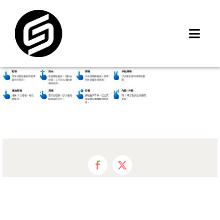
Skip
to
content
Toggl
Navig
首頁
門市據點
iMCheck APP
iPhone 回收價
線上商城
3C租賃
Facebook
X
MSI 舊換新
最新資訊
聯絡我們