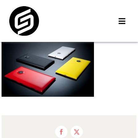
Skip
to
content
Toggl
Navig
首頁
門市據點
iMCheck APP
iPhone 回收價
線上商城
3C租賃
MSI 舊換新
最新資訊
聯絡我們
Facebook
X