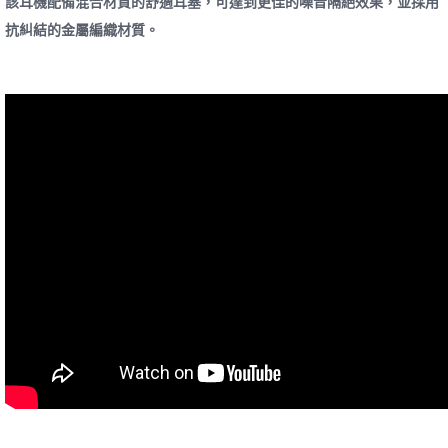
該耳機配備混合材質的舒適耳塞，可達到更佳的噪音隔絕效果，並採用
抗糾結的金屬編織材質。