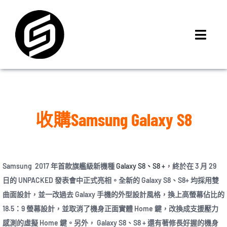
Skip
to
content
Toggl
Navig
首頁
門市據點
iMCheck APP
收購Samsung Galaxy S8
iPhone 回收價
線上商城
3C租賃
Samsung 2017 年首款旗艦級新機種
Galaxy S8、S8 +
，終於在 3 月 29
MSI 舊換新
日的 UNPACKED 發表會中正式亮相。全新的 Galaxy S8、S8+ 均採用雙
曲面設計，並一改過去 Galaxy 手機的外型設計風格，換上高螢幕佔比的
最新資訊
18.5：9 螢幕設計，並取消了機身正面實體 Home 鍵，改換成支援壓力
聯絡我們
感測的虛擬 Home 鍵。另外， Galaxy S8、S8 + 還有著修長好握的機身