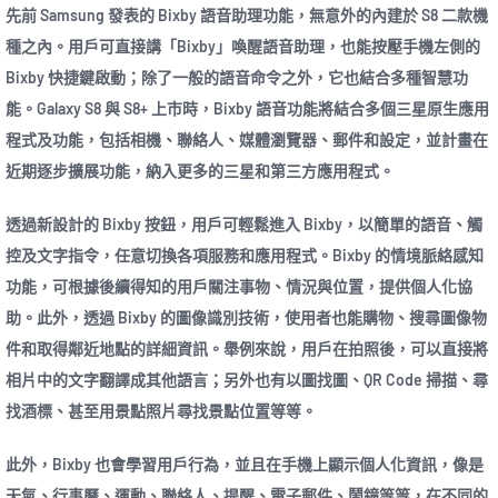
先前 Samsung 發表的 Bixby 語音助理功能，無意外的內建於 S8 二款機
種之內。用戶可直接講「Bixby」喚醒語音助理，也能按壓手機左側的
Bixby 快捷鍵啟動；除了一般的語音命令之外，它也結合多種智慧功
能。Galaxy S8 與 S8+ 上市時，Bixby 語音功能將結合多個三星原生應用
程式及功能，包括相機、聯絡人、媒體瀏覽器、郵件和設定，並計畫在
近期逐步擴展功能，納入更多的三星和第三方應用程式。
透過新設計的 Bixby 按鈕，用戶可輕鬆進入 Bixby，以簡單的語音、觸
控及文字指令，任意切換各項服務和應用程式。Bixby 的情境脈絡感知
功能，可根據後續得知的用戶關注事物、情況與位置，提供個人化協
助。此外，透過 Bixby 的圖像識別技術，使用者也能購物、搜尋圖像物
件和取得鄰近地點的詳細資訊。舉例來說，用戶在拍照後，可以直接將
相片中的文字翻譯成其他語言；另外也有以圖找圖、QR Code 掃描、尋
找酒標、甚至用景點照片尋找景點位置等等。
此外，Bixby 也會學習用戶行為，並且在手機上顯示個人化資訊，像是
天氣、行事曆、運動、聯絡人、提醒、電子郵件、鬧鐘等等，在不同的