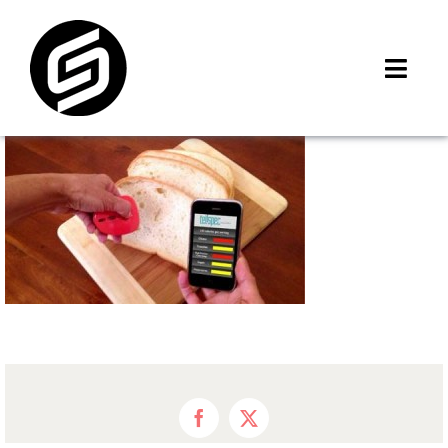
Skip
to
content
Toggl
Navig
首頁
門市據點
iMCheck APP
iPhone 回收價
線上商城
3C租賃
MSI 舊換新
最新資訊
Facebook
X
聯絡我們