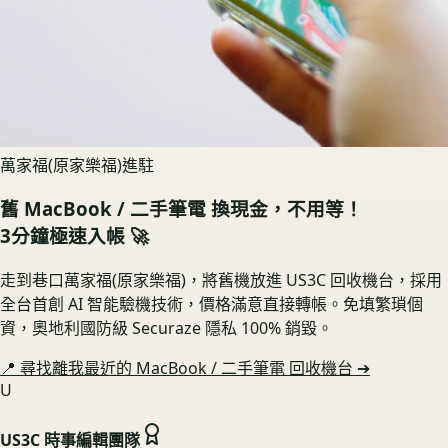
萬家福(原家樂福)進駐
舊
MacBook / 二手筆電
換現金，不用等！
3分鐘極速入帳 🚀
走到巷口萬家福(原家樂福)，將舊機放進 US3C 回收機台，採用
全台首創 AI 智能驗機技術，價格滿意直接轉帳。免填繁瑣個
資，奧地利國防級 Securaze 隱私 100% 銷毀。
📍 尋找離我最近的
MacBook / 二手筆電
回收機台 ➔
U
US3C 時事編輯團隊