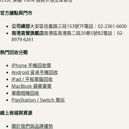
US3C 承擔 100% 個資外洩法律責任
官方據點與門市
公司總部
大安區信義路三段153號7F
電話：02-2361-6600
南港直營旗艦店
南港區南港路二段20巷5號B2
電話：02-
8979-6261
熱門回收分類
iPhone 手機回收價
Android 安卓手機回收
iPad / 平板電腦回收
MacBook 蘋果筆電
單眼相機回收
PlayStation / Switch 電玩
線上商城與資源
關於我們與品牌優勢