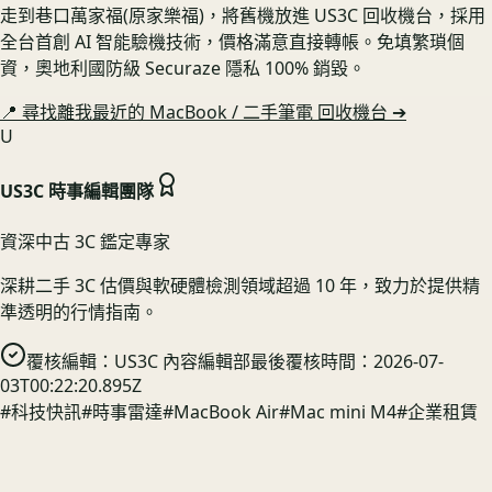
走到巷口萬家福(原家樂福)，將舊機放進 US3C 回收機台，採用
全台首創 AI 智能驗機技術，價格滿意直接轉帳。免填繁瑣個
資，奧地利國防級 Securaze 隱私 100% 銷毀。
📍 尋找離我最近的
MacBook / 二手筆電
回收機台 ➔
U
US3C 時事編輯團隊
資深中古 3C 鑑定專家
深耕二手 3C 估價與軟硬體檢測領域超過 10 年，致力於提供精
準透明的行情指南。
覆核編輯：
US3C 內容編輯部
最後覆核時間：
2026-07-
03T00:22:20.895Z
#
科技快訊
#
時事雷達
#
MacBook Air
#
Mac mini M4
#
企業租賃