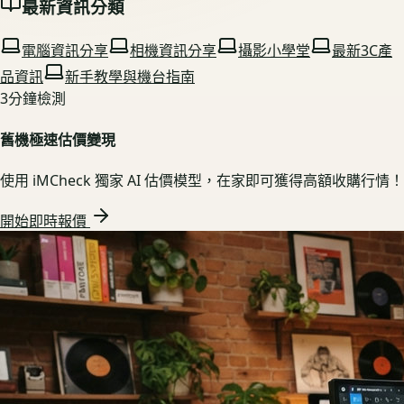
最新資訊分類
電腦資訊分享
相機資訊分享
攝影小學堂
最新3C產
品資訊
新手教學與機台指南
3分鐘檢測
舊機極速估價變現
使用 iMCheck 獨家 AI 估價模型，在家即可獲得高額收購行情！
開始即時報價