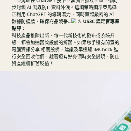
「亞馬遜在 ChatGPT 投下巨額廣告搶攻流量，卻同
步封鎖 AI 爬蟲防止資料外洩。這項策略顯示亞馬遜
正利用 ChatGPT 的導購潛力，同時築起嚴密的 AI
數據防護牆，確保商品競爭...
🎯
US3C 鑑定官專業
點評
：
科技產品推陳出新，每一代新技術的發布或系統升
級，都會加速舊款設備的折舊。如果您手邊有閒置的
電腦資訊分享 相關設備，建議及早透過 iMCheck 進
行安全回收估價，趁著還有好身價時安全變現，防止
資產繼續折舊貶值！