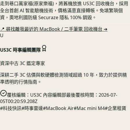
走到巷口萬家福(原家樂福)，將舊機放進 US3C 回收機台，採用
全台首創 AI 智能驗機技術，價格滿意直接轉帳。免填繁瑣個
資，奧地利國防級 Securaze 隱私 100% 銷毀。
📍 尋找離我最近的
MacBook / 二手筆電
回收機台 ➔
U
US3C 時事編輯團隊
資深中古 3C 鑑定專家
深耕二手 3C 估價與軟硬體檢測領域超過 10 年，致力於提供精
準透明的行情指南。
覆核編輯：
US3C 內容編輯部
最後覆核時間：
2026-07-
05T00:20:59.208Z
#
科技快訊
#
時事雷達
#
MacBook Air
#
Mac mini M4
#
企業租賃