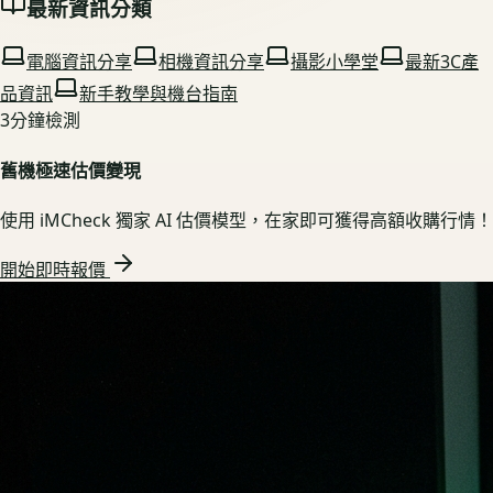
最新資訊分類
電腦資訊分享
相機資訊分享
攝影小學堂
最新3C產
品資訊
新手教學與機台指南
3分鐘檢測
舊機極速估價變現
使用 iMCheck 獨家 AI 估價模型，在家即可獲得高額收購行情！
開始即時報價