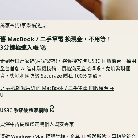
萬家福(原家樂福)進駐
舊
MacBook / 二手筆電
換現金，不用等！
3分鐘極速入帳 🚀
走到巷口萬家福(原家樂福)，將舊機放進 US3C 回收機台，採用
全台首創 AI 智能驗機技術，價格滿意直接轉帳。免填繁瑣個
資，奧地利國防級 Securaze 隱私 100% 銷毀。
📍 尋找離我最近的
MacBook / 二手筆電
回收機台 ➔
U
US3C 系統硬體架構師
資深中古硬體鑑定與個人資安專家
深耕 Windows/Mac 硬體架構、企業 IT 折舊避險，專精於符合