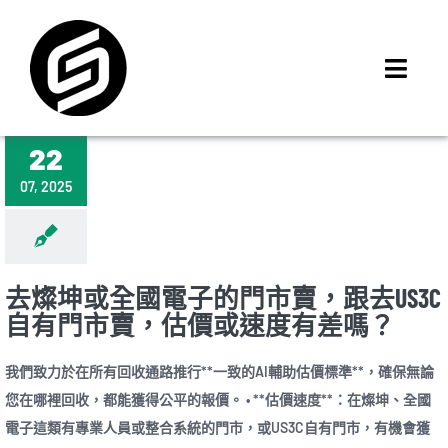
Skip
to
content
Toggl
Navig
首頁
22
門市據點
07, 2025
iMCheck APP
iPhone 回收價
線上商城
去燦坤或全國電子的門市賣，跟去US3C
3C租賃
自有門市賣，估價或速度有差嗎？
MSI 舊換新
我們致力於在所有回收通路推行**一致的AI輔助估價標準**，確保無論
最新資訊
您在哪裡回收，都能獲得公平的報價。 • **估價速度**：在燦坤、全國
聯絡我們
電子這類有專業人員或整合系統的門市，或US3C自有門市，有機會獲