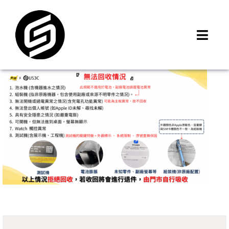
Skip
to
content
Toggl
Navig
首頁
門市據點
iMCheck APP
iPhone 回收價
線上商城
3C租賃
MSI 舊換新
最新資訊
聯絡我們