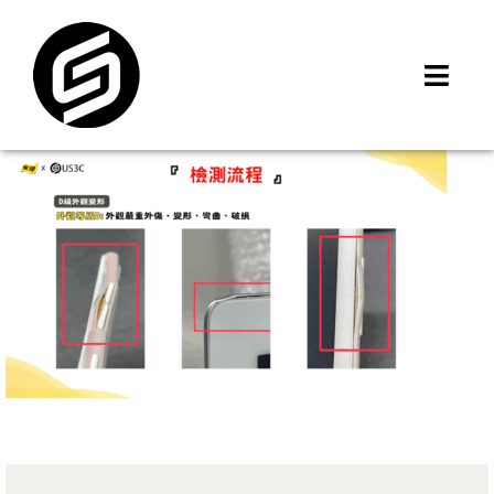
Skip
to
content
Toggl
Navig
首頁
門市據點
iMCheck APP
iPhone 回收價
線上商城
3C租賃
MSI 舊換新
最新資訊
聯絡我們