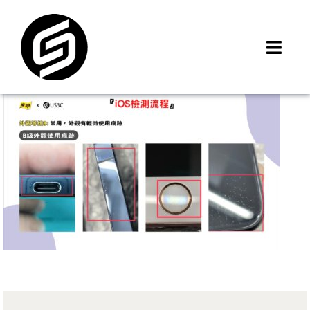
Skip
to
content
Toggl
Navig
首頁
門市據點
iMCheck APP
iPhone 回收價
線上商城
3C租賃
MSI 舊換新
最新資訊
聯絡我們