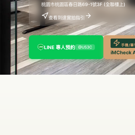
桃園市桃園區春日路69-1號3F (全聯樓上)
查看到達實拍指引
手機/筆
LINE 專人預約
@US3C
iMCheck 