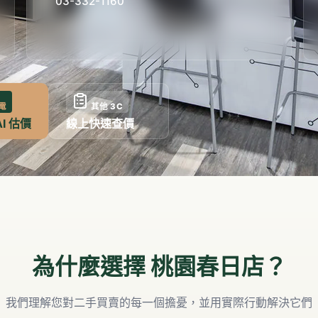
03-332-1160
電
其他 3C
AI 估價
線上快速查價
為什麼選擇
桃園春日店
？
我們理解您對二手買賣的每一個擔憂，並用實際行動解決它們