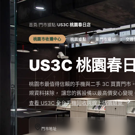
/
/
首頁
門市據點
US3C 桃園春日店
桃園市
收購中心
桃園據點
東門市場3F
交通
US3C 桃園春
桃園市
最值得信賴的手機與二手 3C 買賣門市。iMCh
規資料抹除， 讓您的舊設備以最高價安心變現
查看 US3C 全台手機回收與線上估價總覽
門市地址