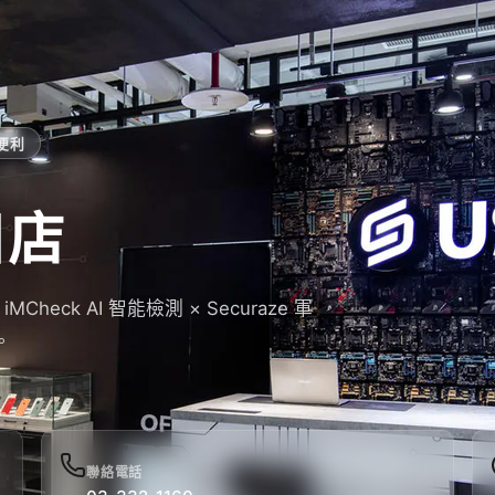
便利
日店
eck AI 智能檢測 × Securaze 軍
。
聯絡電話