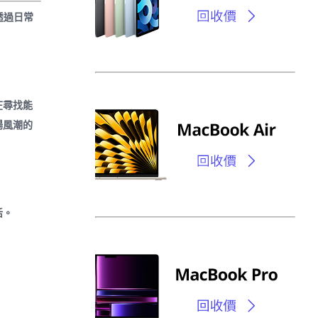
。透過日常
在尋找能
場風潮的
活。