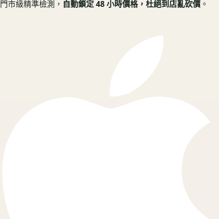
門市級精準檢測，
自動鎖定 48 小時價格，杜絕到店亂砍價
。