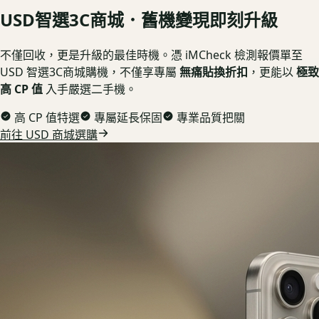
USD
智選3C商城．舊機變現即刻升級
不僅回收，更是升級的最佳時機。憑 iMCheck 檢測報價單至
USD 智選3C商城購機，不僅享專屬
無痛貼換折扣
，更能以
極致
高 CP 值
入手嚴選二手機。
高 CP 值特選
專屬延長保固
專業品質把關
前往 USD 商城選購