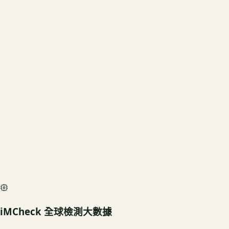
當前規格
1TB SSD
US3C 評估殘值
基礎行情
$17,640
深度檢測最高加碼價
$19,600
iMCheck AI Scan Diagnostic
SIMULATED
iMCheck 全球檢測大數據