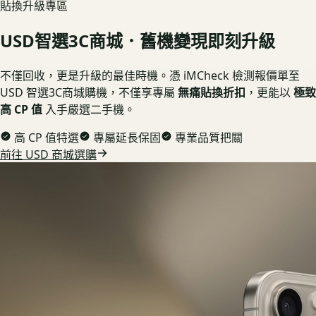
貼換升級專區
USD
智選3C商城．舊機變現即刻升級
不僅回收，更是升級的最佳時機。憑 iMCheck 檢測報價單至
USD 智選3C商城購機，不僅享專屬
無痛貼換折扣
，更能以
極致
高 CP 值
入手嚴選二手機。
高 CP 值特選
專屬延長保固
專業品質把關
前往 USD 商城選購