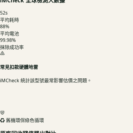
iMCheck 全球檢測大數據
52
s
平均耗時
88
%
平均電池
99.98%
抹除成功率
常見扣款硬體地雷
iMCheck 統計該型號最常影響估價之問題。
♻️ 舊機環保綠色循環