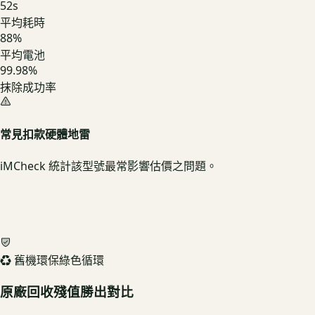
52
s
平均耗時
88
%
平均電池
99.98%
抹除成功率
常見扣款硬體地雷
iMCheck 統計該型號最常影響估價之問題。
♻️ 舊機環保綠色循環
原廠回收殘值勝出對比