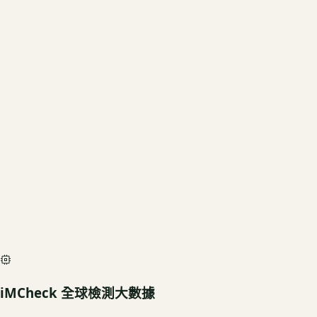
當前規格
1TB SSD
US3C 評估殘值
基礎行情
$32,940
深度檢測最高加碼價
$36,600
iMCheck AI Scan Diagnostic
SIMULATED
iMCheck 全球檢測大數據