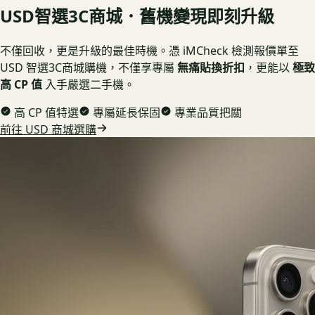
USD
智選3C商城．舊機變現即刻升級
不僅回收，更是升級的最佳時機。憑 iMCheck 檢測報價單至
USD 智選3C商城購機，不僅享專屬
無痛貼換折扣
，更能以
極致
高 CP 值
入手嚴選二手機。
高 CP 值特選
專屬延長保固
專業品質把關
前往 USD 商城選購