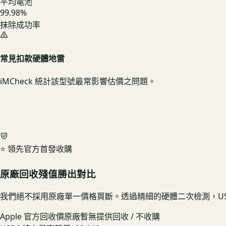
平均電池
99.98%
抹除成功率
常見扣款硬體地雷
iMCheck 統計該型號最常影響估價之問題。
⭐ 領先官方首發收購
原廠回收殘值勝出對比
我們絕不採用原廠單一價格買斷。透過精細的硬體二次檢測，US
Apple 官方回收價
原廠暫無提供回收 / 不收購