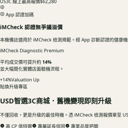
US3C 線上最高報價
$62,280
App 認證加碼
iMCheck 認證無爭議溢價
本機備註適用於 iMCheck 檢測規範。經 App 診斷認證的
iMCheck Diagnostic Premium
平均成交價可提升約
14%
並大幅簡化實體店面驗機流程。
+14%
Valuation Up
貼換升級專區
USD
智選3C商城．舊機變現即刻升級
不僅回收，更是升級的最佳時機。憑 iMCheck 檢測報價單至 
高 CP 值特選
專屬延長保固
專業品質把關