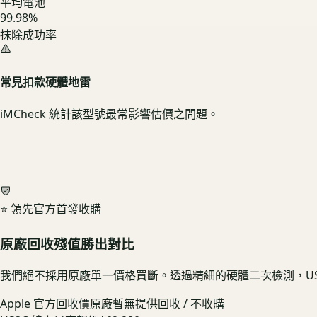
平均電池
99.98%
抹除成功率
常見扣款硬體地雷
iMCheck 統計該型號最常影響估價之問題。
⭐ 領先官方首發收購
原廠回收殘值勝出對比
我們絕不採用原廠單一價格買斷。透過精細的硬體二次檢測，US
Apple 官方回收價
原廠暫無提供回收 / 不收購