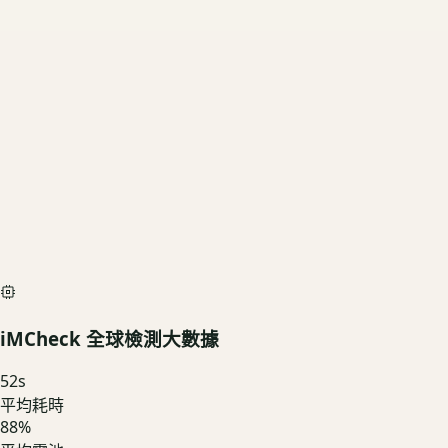
US3C 評估殘值
基礎行情
$62,280
深度檢測最高加碼價
$69,200
iMCheck AI Scan Diagnostic
SIMULATED
iMCheck 全球檢測大數據
52
s
平均耗時
88
%