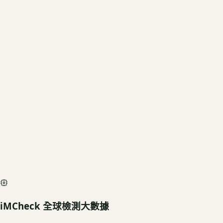
當前規格
1TB SSD
US3C 評估殘值
基礎行情
$74,160
深度檢測最高加碼價
$82,400
iMCheck AI Scan Diagnostic
SIMULATED
iMCheck 全球檢測大數據