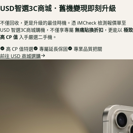
USD
智選3C商城．舊機變現即刻升級
不僅回收，更是升級的最佳時機。憑 iMCheck 檢測報價單至
USD 智選3C商城購機，不僅享專屬
無痛貼換折扣
，更能以
極致
高 CP 值
入手嚴選二手機。
高 CP 值特選
專屬延長保固
專業品質把關
前往 USD 商城選購