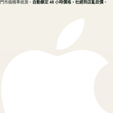
門市級精準檢測，
自動鎖定 48 小時價格，杜絕到店亂砍價
。