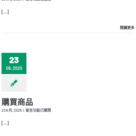
〈關
於
[...]
US3C〉
中
閱讀更多
23
06, 2025
購買商品
在
23 6 月, 2025
|
留言功能已關閉
〈購
買
[...]
商
品〉