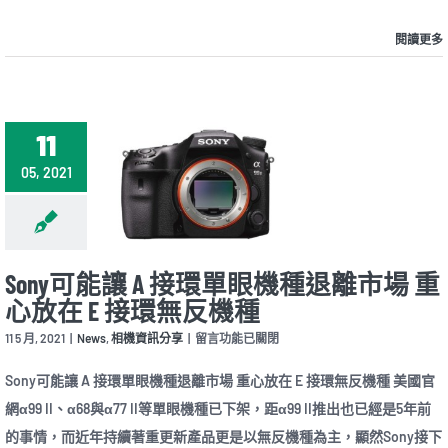
美
金〉
閱讀更多
中
11
05, 2021
Sony可能讓 A 接環單眼機種退離市場 重
心放在 E 接環無反機種
在
11 5 月, 2021
|
News
,
相機資訊分享
|
留言功能已關閉
〈Sony
可
Sony可能讓 A 接環單眼機種退離市場 重心放在 E 接環無反機種 美國官
能
網α99 II、α68與α77 II等單眼機種已下架，距α99 II推出也已經是5年前
讓
A
的事情，而近年持續著重更新產品更是以無反機種為主，顯然Sony接下
接