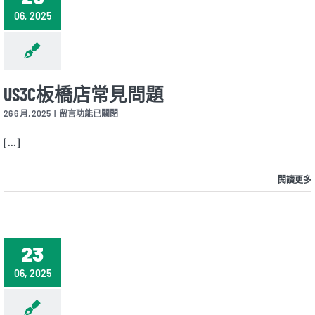
06, 2025
US3C板橋店常見問題
在
26 6 月, 2025
|
留言功能已關閉
〈US3C
板
[...]
橋
店
常
閱讀更多
見
問
題〉
中
23
06, 2025