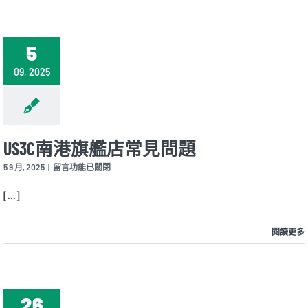
見
問
題〉
中
5
09, 2025
US3C南港旗艦店常見問題
在
5 9 月, 2025
|
留言功能已關閉
〈US3C
南
[...]
港
旗
艦
閱讀更多
店
常
見
問
題〉
26
中