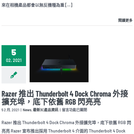
來在相機產品都會以無反機種為重
環
[...]
單
眼
閱讀更多
機
種
退
離
市
場
5
重
心
02, 2021
放
在
E
接
環
無
Razer 推出 Thunderbolt 4 Dock Chroma 外接
反
擴充埠，底下依舊 RGB 閃亮亮
機
種〉
在
5 2 月, 2021
|
News
,
最新3C產品資訊
|
留言功能已關閉
中
〈Razer
推
Razer 推出 Thunderbolt 4 Dock Chroma 外接擴充埠，底下依舊 RGB 閃
出
亮亮 Razer 宣布推出採用 Thunderbolt 4 介面的 Thunderbolt 4 Dock
Thunderbolt