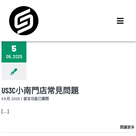
Skip
to
content
Toggl
Navig
首頁
5
門市據點
09, 2025
iMCheck APP
iPhone 回收價
線上商城
US3C小南門店常見問題
3C租賃
在
5 9 月, 2025
|
留言功能已關閉
〈US3C
MSI 舊換新
小
[...]
南
最新資訊
門
店
閱讀更多
聯絡我們
常