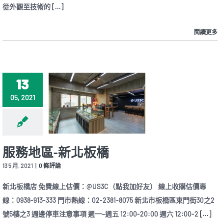
從外觀至技術的
[...]
艦
藍
牙
閱讀更多
降
噪
耳
機，
全
新
13
外
型
05, 2021
設
計
搭
載
雙
晶
服務地區-新北板橋
片、
8
13 5 月, 2021
|
0 條評論
麥
克
新北板橋店 免費線上估價：@US3C（點我加好友） 線上收購估價專
風、
線：0938-913-333 門市熱線：02-2381-8075 新北市板橋區東門街30之2
售
價
號5樓之3 週邊停車注意事項 週一~週五 12:00-20:00 週六 12:00-2
[...]
400