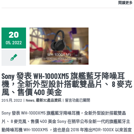
中
閱讀更多
20
05, 2022
Sony 發表 WH-1000XM5 旗艦藍牙降噪耳
機，全新外型設計搭載雙晶片、 8 麥克
風、售價 400 美金
在
20 5 月, 2022
|
News
,
最新3C產品資訊
|
留言功能已關閉
〈Sony
發
Sony 發表 WH-1000XM5 旗艦藍牙降噪耳機，全新外型設計搭載雙晶
表
片、 8 麥克風、售價 400 美金 Sony 在稍早公布全新一代的旗艦藍牙主
WH-
1000XM5
動降噪耳機 WH-1000XM5 ，這也是自 2016 年推出MDR-1000X 以來首度
旗