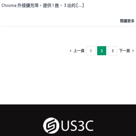
4
Chroma 外接擴充埠，提供 1 進、 3 出的
[...]
Dock
Chroma
外
閱讀更多
接
擴
充
埠，
底
上一頁
1
2
3
下一頁
下
依
舊
RGB
閃
亮
亮〉
中