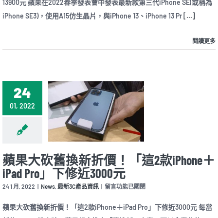
13900元 蘋果在2022春季發表會中發表最新款第三代iPhone SE(或稱為
春
季
iPhone SE3)，使用A15仿生晶片，與iPhone 13、iPhone 13 Pr
[...]
發
表
會：
閱讀更多
4.7
吋
iPhone
SE3
5G、
24
保
留
01, 2022
Touch
ID、
售
價
13900
元〉
蘋果大砍舊換新折價！「這2款iPhone＋
中
iPad Pro」下修近3000元
在
24 1 月, 2022
|
News
,
最新3C產品資訊
|
留言功能已關閉
〈蘋
果
蘋果大砍舊換新折價！「這2款iPhone＋iPad Pro」下修近3000元 每當
大