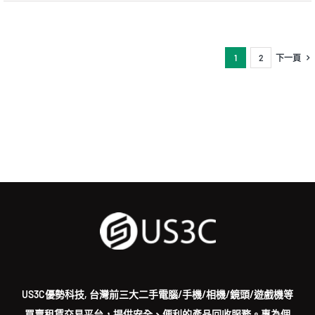
中
國
認
證
1
2
下一頁
最
快
7
月
以
前
亮
相
預
計
採
用
高
通
S888
Pro〉
中
US3C優勢科技, 台灣前三大二手電腦/手機/相機/鏡頭/遊戲機等
買賣租賃交易平台，提供安全、便利的產品回收服務。專為個