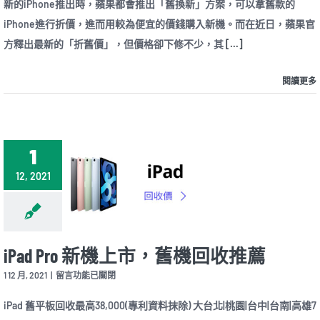
新的iPhone推出時，蘋果都會推出「舊換新」方案，可以拿舊款的
砍
舊
iPhone進行折價，進而用較為便宜的價錢購入新機。而在近日，蘋果官
換
方釋出最新的「折舊價」，但價格卻下修不少，其
新
[...]
折
價！
閱讀更多
「這
2
款
iPhone
＋
iPad
1
Pro」
下
12, 2021
修
近
3000
元〉
中
iPad Pro 新機上市，舊機回收推薦
在
1 12 月, 2021
|
留言功能已關閉
〈iPad
Pro
iPad 舊平板回收最高38,000(專利資料抹除) 大台北|桃園|台中|台南|高雄7
新