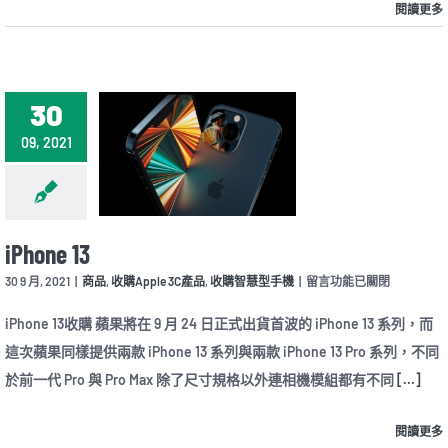
閱讀更多
30
09, 2021
iPhone 13
在
30 9 月, 2021
|
商品
,
收購Apple 3C產品
,
收購智慧型手機
|
留言功能已關閉
〈iPhone
13〉
iPhone 13收購 蘋果將在 9 月 24 日正式出貨首波的 iPhone 13 系列，而
中
這次蘋果同樣提供兩款 iPhone 13 系列與兩款 iPhone 13 Pro 系列，不同
於前一代 Pro 與 Pro Max 除了尺寸規格以外連相機模組都有不同
[...]
閱讀更多