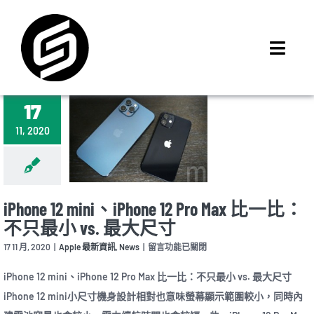
Skip
to
content
Toggl
Navig
首頁
17
門市據點
11, 2020
iMCheck APP
iPhone 回收價
線上商城
iPhone 12 mini、iPhone 12 Pro Max 比一比：
3C租賃
不只最小 vs. 最大尺寸
MSI 舊換新
在
17 11 月, 2020
|
Apple 最新資訊
,
News
|
留言功能已關閉
〈iPhone
最新資訊
12
iPhone 12 mini、iPhone 12 Pro Max 比一比：不只最小 vs. 最大尺寸
mini、
iPhone 12 mini小尺寸機身設計相對也意味螢幕顯示範圍較小，同時內
iPhone
聯絡我們
12