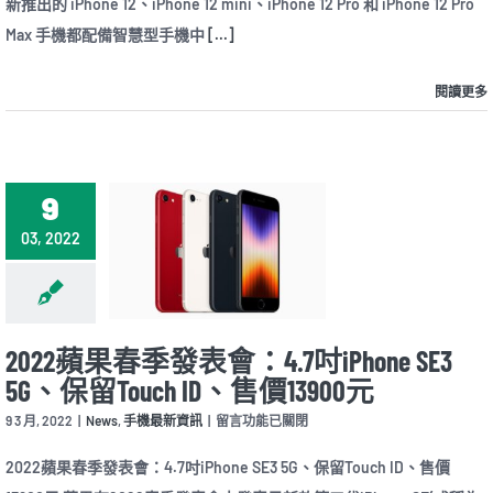
新推出的 iPhone 12、iPhone 12 mini、iPhone 12 Pro 和 iPhone 12 Pro
擁
有
Max 手機都配備智慧型手機中
[...]
6GB
記
憶
閱讀更多
體，
iPhone
12
仍
為
9
4GB〉
中
03, 2022
2022蘋果春季發表會：4.7吋iPhone SE3
5G、保留Touch ID、售價13900元
在
9 3 月, 2022
|
News
,
手機最新資訊
|
留言功能已關閉
〈2022
蘋
2022蘋果春季發表會：4.7吋iPhone SE3 5G、保留Touch ID、售價
果