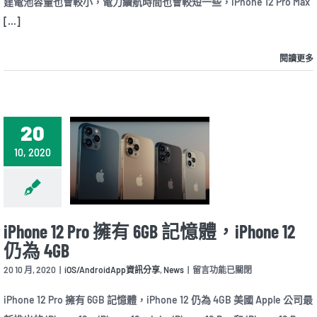
建電池容量也會較小，電力續航時間也會較短一些，iPhone 12 Pro Max
Pro
[...]
Max
比
一
閱讀更多
比：
不
只
最
小
vs.
20
最
大
10, 2020
尺
寸〉
中
iPhone 12 Pro 擁有 6GB 記憶體，iPhone 12
仍為 4GB
在
20 10 月, 2020
|
iOS/AndroidApp資訊分享
,
News
|
留言功能已關閉
〈iPhone
12
iPhone 12 Pro 擁有 6GB 記憶體，iPhone 12 仍為 4GB 美國 Apple 公司最
Pro