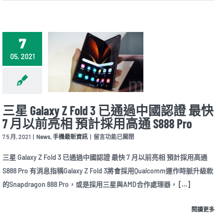
7
05, 2021
三星 Galaxy Z Fold 3 已通過中國認證 最快
7 月以前亮相 預計採用高通 S888 Pro
在
7 5 月, 2021
|
News
,
手機最新資訊
|
留言功能已關閉
〈三
星
三星 Galaxy Z Fold 3 已通過中國認證 最快 7 月以前亮相 預計採用高通
Galaxy
S888 Pro 有消息指稱Galaxy Z Fold 3將會採用Qualcomm運作時脈升級款
Z
Fold
的Snapdragon 888 Pro，或是採用三星與AMD合作處理器，
[...]
3
已
通
閱讀更多
過