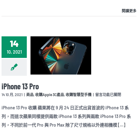
閱讀更多
14
10, 2021
iPhone 13 Pro
在
14 10 月, 2021
|
商品
,
收購Apple 3C產品
,
收購智慧型手機
|
留言功能已關閉
〈iPhone
13
iPhone 13 Pro 收購 蘋果將在 9 月 24 日正式出貨首波的 iPhone 13 系
Pro〉
列，而這次蘋果同樣提供兩款 iPhone 13 系列與兩款 iPhone 13 Pro 系
中
列，不同於前一代 Pro 與 Pro Max 除了尺寸規格以外連相機模
[...]