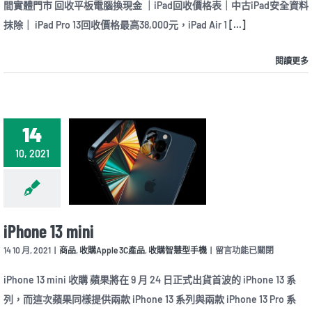
間實體門市 回收平板電腦換現金 ｜iPad回收價格表｜中古iPad安全資料
機
上
抹除｜ iPad Pro 13回收價格最高38,000元，iPad Air 1
[...]
市，
舊
機
閱讀更多
回
收
推
薦〉
中
14
10, 2021
iPhone 13 mini
在
14 10 月, 2021
|
商品
,
收購Apple 3C產品
,
收購智慧型手機
|
留言功能已關閉
〈iPhone
13
iPhone 13 mini 收購 蘋果將在 9 月 24 日正式出貨首波的 iPhone 13 系
mini〉
列，而這次蘋果同樣提供兩款 iPhone 13 系列與兩款 iPhone 13 Pro 系
中