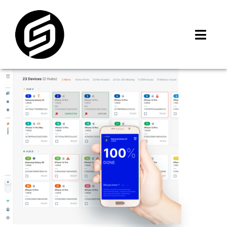
Skip
to
content
Toggl
Navig
首頁
門市據點
iMCheck APP
iPhone 回收價
線上商城
3C租賃
MSI 舊換新
最新資訊
聯絡我們