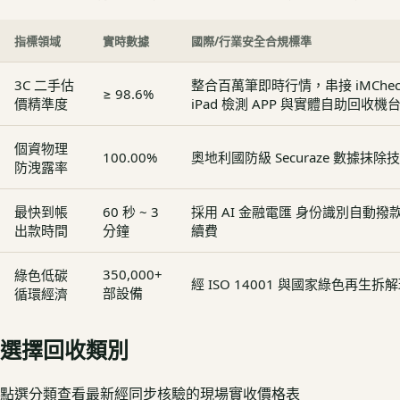
指標領域
實時數據
國際/行業安全合規標準
3C 二手估
整合百萬筆即時行情，串接 iMCheck - 
≥ 98.6%
價精準度
iPad 檢測 APP 與實體自助回收機
個資物理
100.00%
奧地利國防級 Securaze 數據抹除
防洩露率
最快到帳
60 秒 ~ 3
採用 AI 金融電匯 身份識別自動
出款時間
分鐘
續費
350,000+
綠色低碳
經 ISO 14001 與國家綠色再生
部設備
循環經濟
選擇回收類別
點選分類查看最新經同步核驗的現場實收價格表