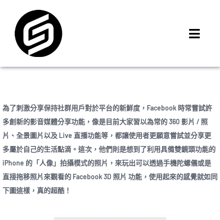
Skip
to
content
Toggl
Navig
首頁
門市據點
iMCheck APP
為了刺激分享保持社群用戶對於平台的新鮮度，Facebook 時常嘗試許
iPhone 回收價
多創新的影音媒體分享功能，像是目前大家習以為常的 360 影片 / 照
片、全景圖片以及 Live 直播功能等，都讓使用者更願意嘗試並分享更
線上商城
多屬於自己的生活點滴。這次，他們則是想到了利用具備雙鏡頭功能的
3C租賃
iPhone 的「人像」拍攝模式的照片，來玩出可以透過手機陀螺儀或是
MSI 舊換新
直接拖移照片來觀看的 Facebook 3D 照片 功能，使用起來的感覺就如同
下圖這樣，真的超酷！
最新資訊
聯絡我們