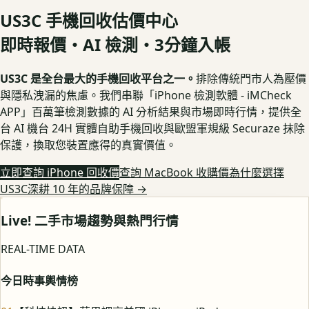
US3C 手機回收估價中心
即時報價・AI 檢測・3分鐘入帳
US3C 是全台最大的手機回收平台之一。
排除傳統門市人為壓價
與隱私洩漏的焦慮。我們串聯「iPhone 檢測軟體 - iMCheck
APP」百萬筆檢測數據的 AI 分析結果與市場即時行情，提供全
台 AI 機台 24H 實體自助手機回收與歐盟軍規級 Securaze 抹除
保護，換取您裝置應得的真實價值。
立即查詢 iPhone 回收價
查詢 MacBook 收購價
為什麼選擇
US3C深耕 10 年的品牌保障
→
Live! 二手市場趨勢與熱門行情
REAL-TIME DATA
今日時事輿情榜