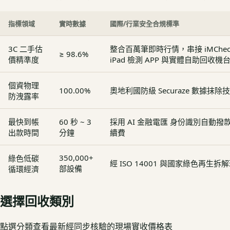
指標領域
實時數據
國際/行業安全合規標準
3C 二手估
整合百萬筆即時行情，串接 iMCheck - 
≥ 98.6%
價精準度
iPad 檢測 APP 與實體自助回收機
個資物理
100.00%
奧地利國防級 Securaze 數據抹除
防洩露率
最快到帳
60 秒 ~ 3
採用 AI 金融電匯 身份識別自動
出款時間
分鐘
續費
350,000+
綠色低碳
經 ISO 14001 與國家綠色再生
部設備
循環經濟
選擇回收類別
點選分類查看最新經同步核驗的現場實收價格表