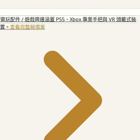
電玩配件 / 遊戲周邊
涵蓋 PS5、Xbox 專業手把與 VR 頭戴式裝
置。
查看完整報價單