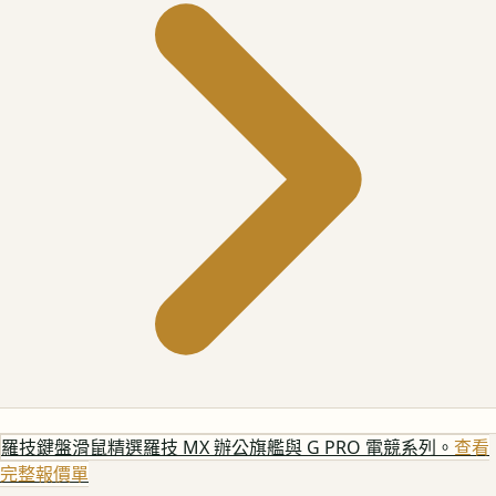
羅技鍵盤滑鼠
精選羅技 MX 辦公旗艦與 G PRO 電競系列。
查看
完整報價單