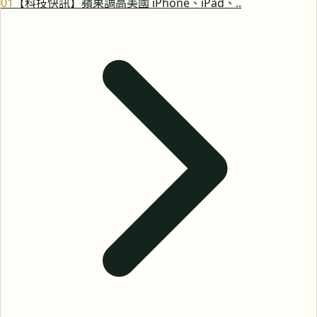
0
1
【科技快訊】蘋果調高美國 iPhone、iPad、..