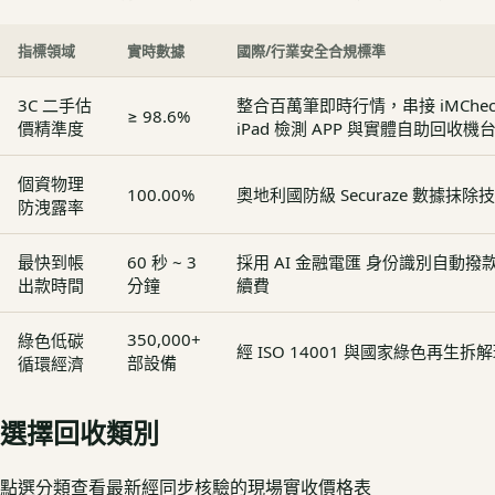
指標領域
實時數據
國際/行業安全合規標準
3C 二手估
整合百萬筆即時行情，串接 iMCheck - 
≥ 98.6%
價精準度
iPad 檢測 APP 與實體自助回收機
個資物理
100.00%
奧地利國防級 Securaze 數據抹除
防洩露率
最快到帳
60 秒 ~ 3
採用 AI 金融電匯 身份識別自動
出款時間
分鐘
續費
350,000+
綠色低碳
經 ISO 14001 與國家綠色再生
部設備
循環經濟
選擇回收類別
點選分類查看最新經同步核驗的現場實收價格表