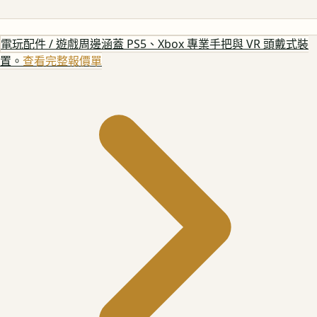
電玩配件 / 遊戲周邊
涵蓋 PS5、Xbox 專業手把與 VR 頭戴式裝
置。
查看完整報價單