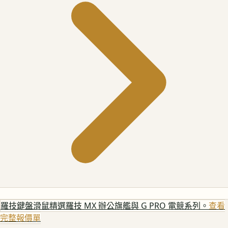
羅技鍵盤滑鼠
精選羅技 MX 辦公旗艦與 G PRO 電競系列。
查看
完整報價單