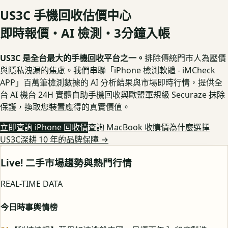
US3C 手機回收估價中心
即時報價・AI 檢測・3分鐘入帳
US3C 是全台最大的手機回收平台之一。
排除傳統門市人為壓價
與隱私洩漏的焦慮。我們串聯「iPhone 檢測軟體 - iMCheck
APP」百萬筆檢測數據的 AI 分析結果與市場即時行情，提供全
台 AI 機台 24H 實體自助手機回收與歐盟軍規級 Securaze 抹除
保護，換取您裝置應得的真實價值。
立即查詢 iPhone 回收價
查詢 MacBook 收購價
為什麼選擇
US3C深耕 10 年的品牌保障
→
Live! 二手市場趨勢與熱門行情
REAL-TIME DATA
今日時事輿情榜