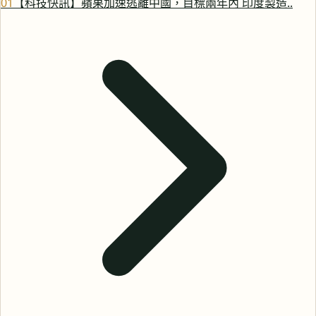
0
1
【科技快訊】蘋果加速逃離中國，目標兩年內 印度製造..