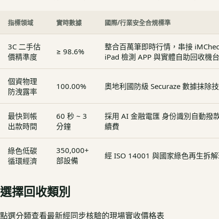
指標領域
實時數據
國際/行業安全合規標準
3C 二手估
整合百萬筆即時行情，串接 iMCheck - 
≥ 98.6%
價精準度
iPad 檢測 APP 與實體自助回收機
個資物理
100.00%
奧地利國防級 Securaze 數據抹除
防洩露率
最快到帳
60 秒 ~ 3
採用 AI 金融電匯 身份識別自動
出款時間
分鐘
續費
350,000+
綠色低碳
經 ISO 14001 與國家綠色再生
部設備
循環經濟
選擇回收類別
點選分類查看最新經同步核驗的現場實收價格表