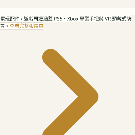
電玩配件 / 遊戲周邊
涵蓋 PS5、Xbox 專業手把與 VR 頭戴式裝
置。
查看完整報價單