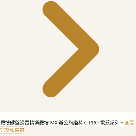
羅技鍵盤滑鼠
精選羅技 MX 辦公旗艦與 G PRO 電競系列。
查看
完整報價單