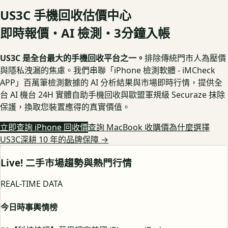
US3C 手機回收估價中心
即時報價・AI 檢測・3分鐘入帳
US3C 是全台最大的手機回收平台之一。
排除傳統門市人為壓價
與隱私洩漏的焦慮。我們串聯「iPhone 檢測軟體 - iMCheck
APP」百萬筆檢測數據的 AI 分析結果與市場即時行情，提供全
台 AI 機台 24H 實體自助手機回收與歐盟軍規級 Securaze 抹除
保護，換取您裝置應得的真實價值。
立即查詢 iPhone 回收價
查詢 MacBook 收購價
為什麼選擇
US3C深耕 10 年的品牌保障
→
Live! 二手市場趨勢與熱門行情
REAL-TIME DATA
今日時事輿情榜