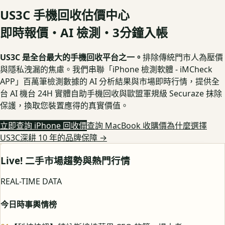
US3C 手機回收估價中心
即時報價・AI 檢測・3分鐘入帳
US3C 是全台最大的手機回收平台之一。
排除傳統門市人為壓價
與隱私洩漏的焦慮。我們串聯「iPhone 檢測軟體 - iMCheck
APP」百萬筆檢測數據的 AI 分析結果與市場即時行情，提供全
台 AI 機台 24H 實體自助手機回收與歐盟軍規級 Securaze 抹除
保護，換取您裝置應得的真實價值。
立即查詢 iPhone 回收價
查詢 MacBook 收購價
為什麼選擇
US3C深耕 10 年的品牌保障
→
Live! 二手市場趨勢與熱門行情
REAL-TIME DATA
今日時事輿情榜