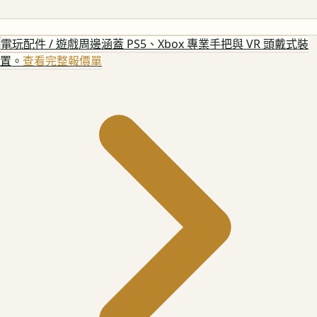
電玩配件 / 遊戲周邊
涵蓋 PS5、Xbox 專業手把與 VR 頭戴式裝
置。
查看完整報價單