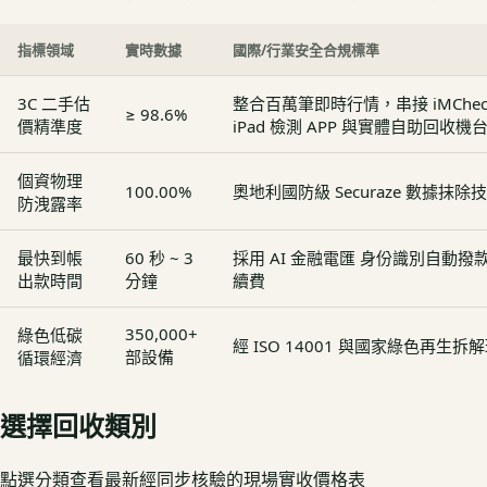
指標領域
實時數據
國際/行業安全合規標準
3C 二手估
整合百萬筆即時行情，串接 iMCheck - 
≥ 98.6%
價精準度
iPad 檢測 APP 與實體自助回收機
個資物理
100.00%
奧地利國防級 Securaze 數據抹除
防洩露率
最快到帳
60 秒 ~ 3
採用 AI 金融電匯 身份識別自動
出款時間
分鐘
續費
350,000+
綠色低碳
經 ISO 14001 與國家綠色再生
部設備
循環經濟
選擇回收類別
點選分類查看最新經同步核驗的現場實收價格表