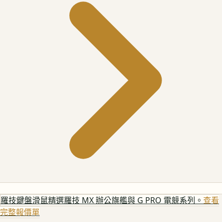
羅技鍵盤滑鼠
精選羅技 MX 辦公旗艦與 G PRO 電競系列。
查看
完整報價單