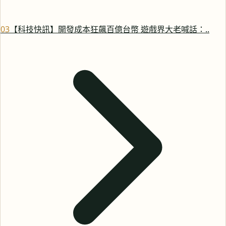
0
3
【科技快訊】開發成本狂飆百億台幣 遊戲界大老喊話：..