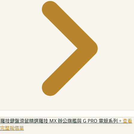
羅技鍵盤滑鼠
精選羅技 MX 辦公旗艦與 G PRO 電競系列。
查看
完整報價單