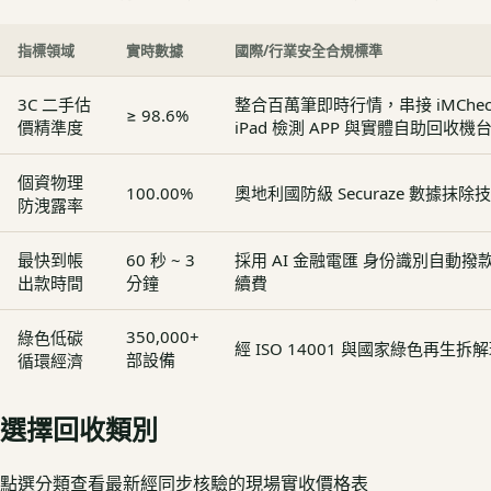
指標領域
實時數據
國際/行業安全合規標準
3C 二手估
整合百萬筆即時行情，串接 iMCheck - 
≥ 98.6%
價精準度
iPad 檢測 APP 與實體自助回收機
個資物理
100.00%
奧地利國防級 Securaze 數據抹除
防洩露率
最快到帳
60 秒 ~ 3
採用 AI 金融電匯 身份識別自動
出款時間
分鐘
續費
350,000+
綠色低碳
經 ISO 14001 與國家綠色再生
部設備
循環經濟
選擇回收類別
點選分類查看最新經同步核驗的現場實收價格表