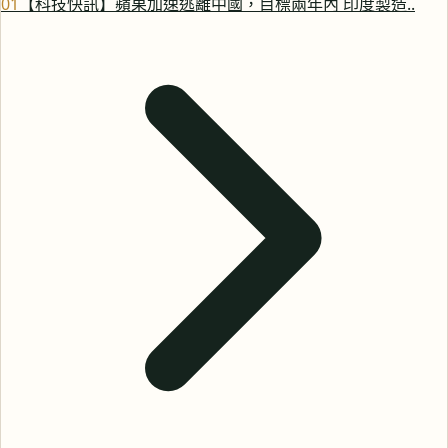
0
1
【科技快訊】蘋果加速逃離中國，目標兩年內 印度製造..