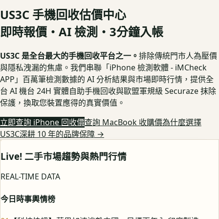
US3C 手機回收估價中心
即時報價・AI 檢測・3分鐘入帳
US3C 是全台最大的手機回收平台之一。
排除傳統門市人為壓價
與隱私洩漏的焦慮。我們串聯「iPhone 檢測軟體 - iMCheck
APP」百萬筆檢測數據的 AI 分析結果與市場即時行情，提供全
台 AI 機台 24H 實體自助手機回收與歐盟軍規級 Securaze 抹除
保護，換取您裝置應得的真實價值。
立即查詢 iPhone 回收價
查詢 MacBook 收購價
為什麼選擇
US3C深耕 10 年的品牌保障
→
Live! 二手市場趨勢與熱門行情
REAL-TIME DATA
今日時事輿情榜