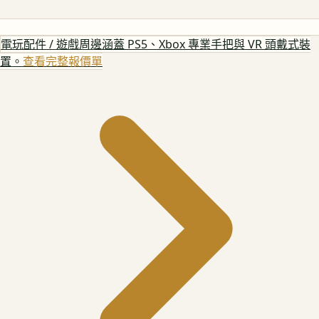
電玩配件 / 遊戲周邊
涵蓋 PS5、Xbox 專業手把與 VR 頭戴式裝
置。
查看完整報價單