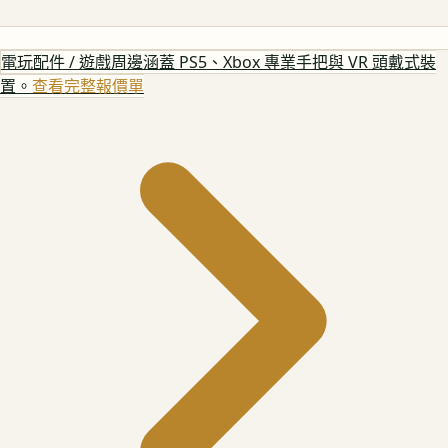
電玩配件 / 遊戲周邊
涵蓋 PS5、Xbox 專業手把與 VR 頭戴式裝
置。
查看完整報價單