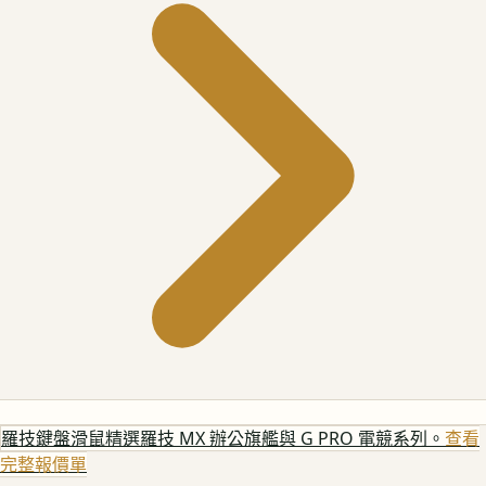
羅技鍵盤滑鼠
精選羅技 MX 辦公旗艦與 G PRO 電競系列。
查看
完整報價單