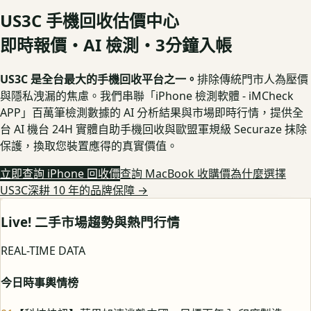
US3C 手機回收估價中心
即時報價・AI 檢測・3分鐘入帳
US3C 是全台最大的手機回收平台之一。
排除傳統門市人為壓價
與隱私洩漏的焦慮。我們串聯「iPhone 檢測軟體 - iMCheck
APP」百萬筆檢測數據的 AI 分析結果與市場即時行情，提供全
台 AI 機台 24H 實體自助手機回收與歐盟軍規級 Securaze 抹除
保護，換取您裝置應得的真實價值。
立即查詢 iPhone 回收價
查詢 MacBook 收購價
為什麼選擇
US3C深耕 10 年的品牌保障
→
Live! 二手市場趨勢與熱門行情
REAL-TIME DATA
今日時事輿情榜