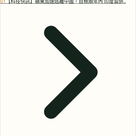
0
1
【科技快訊】蘋果加速逃離中國，目標兩年內 印度製造..