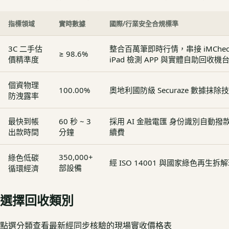
指標領域
實時數據
國際/行業安全合規標準
3C 二手估
整合百萬筆即時行情，串接 iMCheck - 
≥ 98.6%
價精準度
iPad 檢測 APP 與實體自助回收機
個資物理
100.00%
奧地利國防級 Securaze 數據抹除
防洩露率
最快到帳
60 秒 ~ 3
採用 AI 金融電匯 身份識別自動
出款時間
分鐘
續費
350,000+
綠色低碳
經 ISO 14001 與國家綠色再生
部設備
循環經濟
選擇回收類別
點選分類查看最新經同步核驗的現場實收價格表