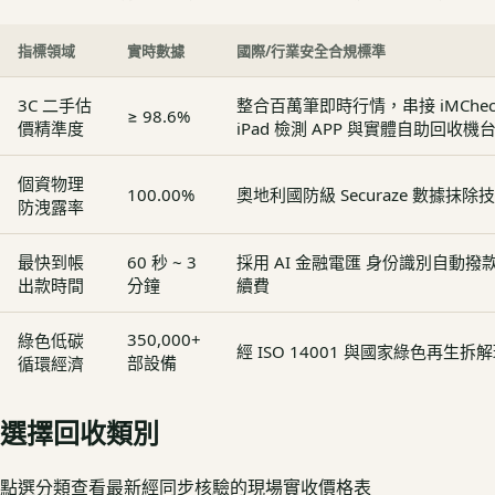
指標領域
實時數據
國際/行業安全合規標準
3C 二手估
整合百萬筆即時行情，串接 iMCheck - 
≥ 98.6%
價精準度
iPad 檢測 APP 與實體自助回收機
個資物理
100.00%
奧地利國防級 Securaze 數據抹除
防洩露率
最快到帳
60 秒 ~ 3
採用 AI 金融電匯 身份識別自動
出款時間
分鐘
續費
350,000+
綠色低碳
經 ISO 14001 與國家綠色再生
部設備
循環經濟
選擇回收類別
點選分類查看最新經同步核驗的現場實收價格表