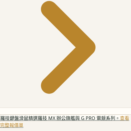
羅技鍵盤滑鼠
精選羅技 MX 辦公旗艦與 G PRO 電競系列。
查看
完整報價單