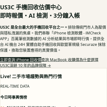
US3C 手機回收估價中心
即時報價・AI 檢測・3分鐘入帳
US3C 是全台最大的手機回收平台之一。
排除傳統門市人為壓價
與隱私洩漏的焦慮。我們串聯「iPhone 檢測軟體 - iMCheck
APP」百萬筆檢測數據的 AI 分析結果與市場即時行情，提供全
台 AI 機台 24H 實體自助手機回收與歐盟軍規級 Securaze 抹除
保護，換取您裝置應得的真實價值。
立即查詢 iPhone 回收價
查詢 MacBook 收購價
為什麼選擇
US3C深耕 10 年的品牌保障
→
Live! 二手市場趨勢與熱門行情
REAL-TIME DATA
今日時事輿情榜