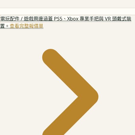
電玩配件 / 遊戲周邊
涵蓋 PS5、Xbox 專業手把與 VR 頭戴式裝
置。
查看完整報價單