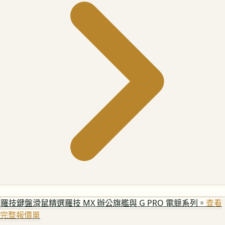
羅技鍵盤滑鼠
精選羅技 MX 辦公旗艦與 G PRO 電競系列。
查看
完整報價單