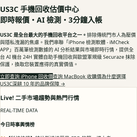
US3C 手機回收估價中心
即時報價・AI 檢測・3分鐘入帳
US3C 是全台最大的手機回收平台之一。
排除傳統門市人為壓價
與隱私洩漏的焦慮。我們串聯「iPhone 檢測軟體 - iMCheck
APP」百萬筆檢測數據的 AI 分析結果與市場即時行情，提供全
台 AI 機台 24H 實體自助手機回收與歐盟軍規級 Securaze 抹除
保護，換取您裝置應得的真實價值。
立即查詢 iPhone 回收價
查詢 MacBook 收購價
為什麼選擇
US3C深耕 10 年的品牌保障
→
Live! 二手市場趨勢與熱門行情
REAL-TIME DATA
今日時事輿情榜