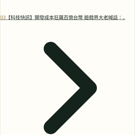
0
3
【科技快訊】開發成本狂飆百億台幣 遊戲界大老喊話：..