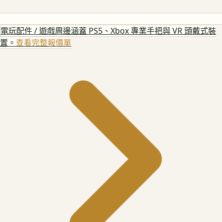
電玩配件 / 遊戲周邊
涵蓋 PS5、Xbox 專業手把與 VR 頭戴式裝
置。
查看完整報價單