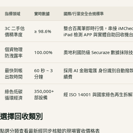
指標領域
實時數據
國際/行業安全合規標準
3C 二手估
整合百萬筆即時行情，串接 iMCheck - 
≥ 98.6%
價精準度
iPad 檢測 APP 與實體自助回收機
個資物理
100.00%
奧地利國防級 Securaze 數據抹除
防洩露率
最快到帳
60 秒 ~ 3
採用 AI 金融電匯 身份識別自動
出款時間
分鐘
續費
350,000+
綠色低碳
經 ISO 14001 與國家綠色再生
部設備
循環經濟
選擇回收類別
點選分類查看最新經同步核驗的現場實收價格表