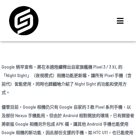
Skip
to
content
Toggl
Navig
首頁
門市據點
iMCheck APP
Google 稍早宣佈，將在本週陸續釋出自家旗艦機 Pixel 3 / 3 XL 的
iPhone 回收價
「Night Sight」（夜視模式）相機功能更新檔，讓所有 Pixel 手機（含
前代）皆能使用，同時也
詳細地
介紹了 Night Sight 的功能和使用方
線上商城
式。
3C租賃
MSI 舊換新
儘管目前，Google 相機仍只有 Google 自家的 3 款 Pixel 系列手機，以
及部份 Nexus 手機能用，但由於 Android 相對開放的環境，已有開發者
最新資訊
將新版 Google 相機另外包成 APK 檔，讓其他 Android 手機也能使用
聯絡我們
Google 相機的新功能，因此部份支援的手機，如 HTC U11，也已能使用