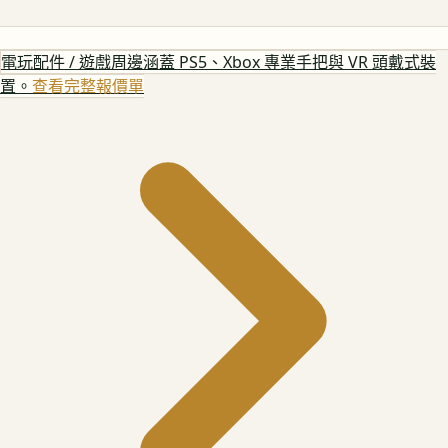
電玩配件 / 遊戲周邊
涵蓋 PS5、Xbox 專業手把與 VR 頭戴式裝
置。
查看完整報價單