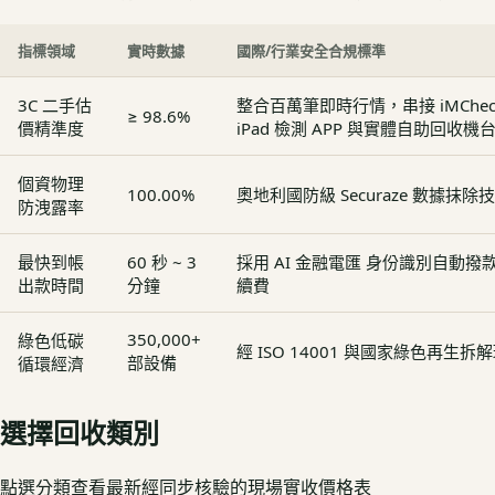
指標領域
實時數據
國際/行業安全合規標準
3C 二手估
整合百萬筆即時行情，串接 iMCheck - 
≥ 98.6%
價精準度
iPad 檢測 APP 與實體自助回收機
個資物理
100.00%
奧地利國防級 Securaze 數據抹除
防洩露率
最快到帳
60 秒 ~ 3
採用 AI 金融電匯 身份識別自動
出款時間
分鐘
續費
350,000+
綠色低碳
經 ISO 14001 與國家綠色再生
部設備
循環經濟
選擇回收類別
點選分類查看最新經同步核驗的現場實收價格表