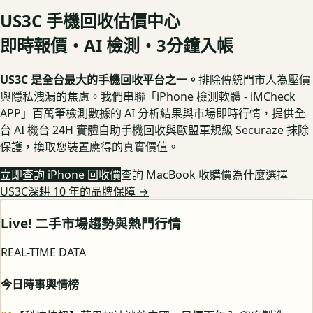
US3C 手機回收估價中心
即時報價・AI 檢測・3分鐘入帳
US3C 是全台最大的手機回收平台之一。
排除傳統門市人為壓價
與隱私洩漏的焦慮。我們串聯「iPhone 檢測軟體 - iMCheck
APP」百萬筆檢測數據的 AI 分析結果與市場即時行情，提供全
台 AI 機台 24H 實體自助手機回收與歐盟軍規級 Securaze 抹除
保護，換取您裝置應得的真實價值。
立即查詢 iPhone 回收價
查詢 MacBook 收購價
為什麼選擇
US3C深耕 10 年的品牌保障
→
Live! 二手市場趨勢與熱門行情
REAL-TIME DATA
今日時事輿情榜