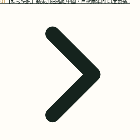
0
1
【科技快訊】蘋果加速逃離中國，目標兩年內 印度製造..