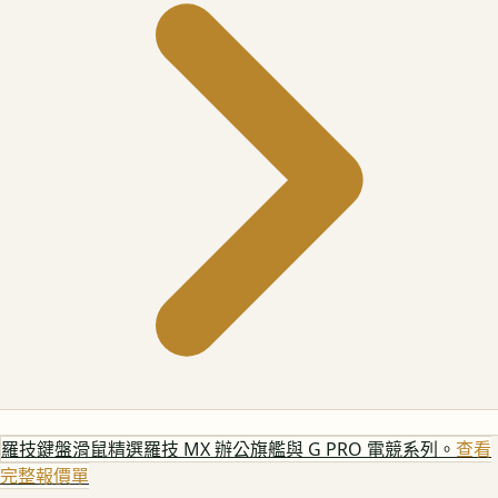
羅技鍵盤滑鼠
精選羅技 MX 辦公旗艦與 G PRO 電競系列。
查看
完整報價單