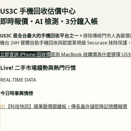
US3C 手機回收估價中心
即時報價・AI 檢測・3分鐘入帳
US3C 是全台最大的手機回收平台之一。
排除傳統門市人為壓價與隱
機台 24H 實體自助手機回收與歐盟軍規級 Securaze 抹除
立即查詢 iPhone 回收價
查詢 MacBook 收購價
為什麼選擇 US3
Live! 二手市場趨勢與熱門行情
REAL-TIME DATA
今日時事輿情榜
0
1
【科技快訊】蘋果壓價踢鐵板，傳長鑫存儲拒降記憶體報價