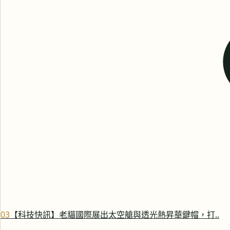
0
3
【科技快訊】老貓國際展出太空艙與透光熱昇華鍵帽，打..