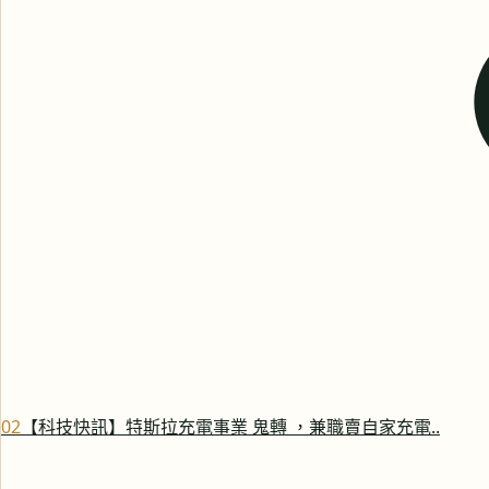
0
2
【科技快訊】特斯拉充電事業 鬼轉 ，兼職賣自家充電..