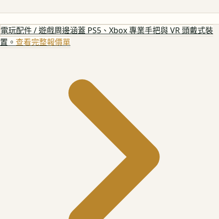
電玩配件 / 遊戲周邊
涵蓋 PS5、Xbox 專業手把與 VR 頭戴式裝
置。
查看完整報價單