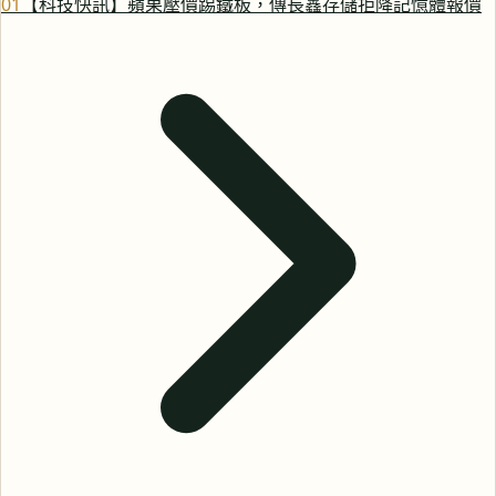
0
1
【科技快訊】蘋果壓價踢鐵板，傳長鑫存儲拒降記憶體報價