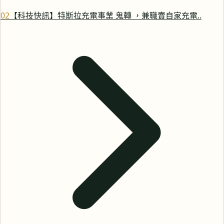
0
2
【科技快訊】特斯拉充電事業 鬼轉 ，兼職賣自家充電..