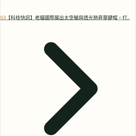
0
3
【科技快訊】老貓國際展出太空艙與透光熱昇華鍵帽，打..