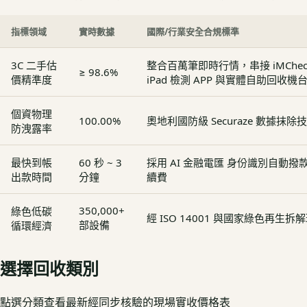
指標領域
實時數據
國際/行業安全合規標準
3C 二手估
整合百萬筆即時行情，串接 iMCheck - 
≥ 98.6%
價精準度
iPad 檢測 APP 與實體自助回收機
個資物理
100.00%
奧地利國防級 Securaze 數據抹除
防洩露率
最快到帳
60 秒 ~ 3
採用 AI 金融電匯 身份識別自動
出款時間
分鐘
續費
350,000+
綠色低碳
經 ISO 14001 與國家綠色再生
部設備
循環經濟
選擇回收類別
點選分類查看最新經同步核驗的現場實收價格表