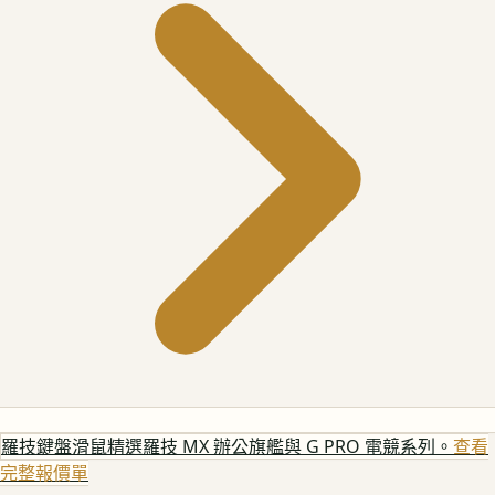
羅技鍵盤滑鼠
精選羅技 MX 辦公旗艦與 G PRO 電競系列。
查看
完整報價單