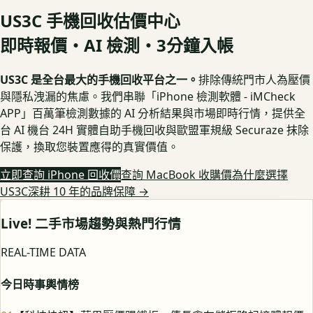
US3C 手機回收估價中心
即時報價・AI 檢測・3分鐘入帳
US3C 是全台最大的手機回收平台之一。
排除傳統門市人為壓價
與隱私洩漏的焦慮。我們串聯「iPhone 檢測軟體 - iMCheck
APP」百萬筆檢測數據的 AI 分析結果與市場即時行情，提供全
台 AI 機台 24H 實體自助手機回收與歐盟軍規級 Securaze 抹除
保護，換取您裝置應得的真實價值。
立即查詢 iPhone 回收價
查詢 MacBook 收購價
為什麼選擇
US3C深耕 10 年的品牌保障
→
Live! 二手市場趨勢與熱門行情
REAL-TIME DATA
今日時事輿情榜