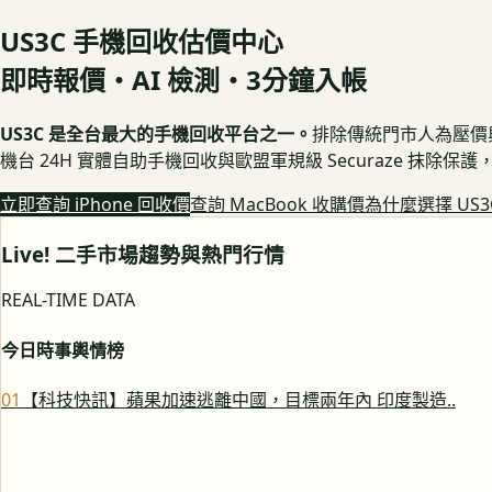
US3C 手機回收估價中心
即時報價・AI 檢測・3分鐘入帳
US3C 是全台最大的手機回收平台之一。
排除傳統門市人為壓價與隱
機台 24H 實體自助手機回收與歐盟軍規級 Securaze 抹除
立即查詢 iPhone 回收價
查詢 MacBook 收購價
為什麼選擇 US3
Live! 二手市場趨勢與熱門行情
REAL-TIME DATA
今日時事輿情榜
0
1
【科技快訊】蘋果加速逃離中國，目標兩年內 印度製造..