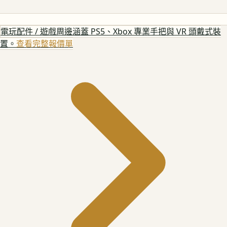
電玩配件 / 遊戲周邊
涵蓋 PS5、Xbox 專業手把與 VR 頭戴式裝
置。
查看完整報價單