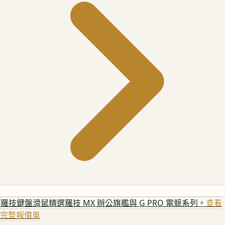
羅技鍵盤滑鼠
精選羅技 MX 辦公旗艦與 G PRO 電競系列。
查看
完整報價單