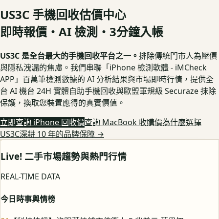
US3C 手機回收估價中心
即時報價・AI 檢測・3分鐘入帳
US3C 是全台最大的手機回收平台之一。
排除傳統門市人為壓價
與隱私洩漏的焦慮。我們串聯「iPhone 檢測軟體 - iMCheck
APP」百萬筆檢測數據的 AI 分析結果與市場即時行情，提供全
台 AI 機台 24H 實體自助手機回收與歐盟軍規級 Securaze 抹除
保護，換取您裝置應得的真實價值。
立即查詢 iPhone 回收價
查詢 MacBook 收購價
為什麼選擇
US3C深耕 10 年的品牌保障
→
Live! 二手市場趨勢與熱門行情
REAL-TIME DATA
今日時事輿情榜