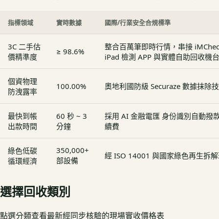
指標領域
實時數據
國際/行業安全合規標準
3C 二手估
整合百萬筆即時行情，串接 iMCheck - 
≥ 98.6%
價精準度
iPad 檢測 APP 與實體自助回收機
個資物理
100.00%
奧地利國防級 Securaze 數據抹除
防洩露率
最快到帳
60 秒 ~ 3
採用 AI 金融電匯 身份識別自動
出款時間
分鐘
續費
350,000+
綠色低碳
經 ISO 14001 與國家綠色再生
部設備
循環經濟
選擇回收類別
點選分類查看最新經同步核驗的現場實收價格表