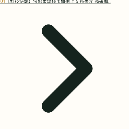
0
1
【科技快訊】沒跟著燒錢市值衝上 5 兆美元 蘋果如..