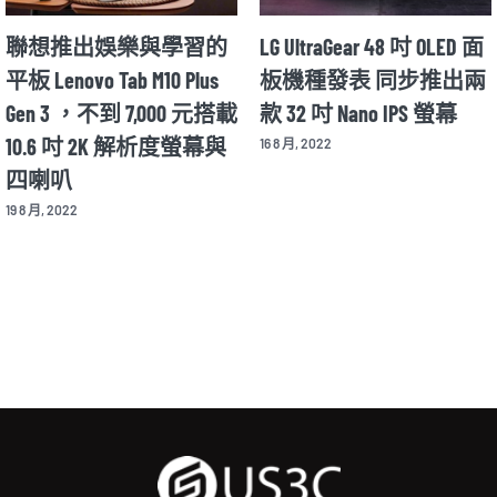
r 48 吋 OLED 面
Motorola Razr 2022 年款將
華碩推出
 同步推出兩
在 8/11 公布細節 並同步
動色彩校
o IPS 螢幕
揭曉新款 X30 Pro 旗艦手
OLED 螢幕 A
機
Display OLE
12 8 月, 2022
26 8 月, 2022