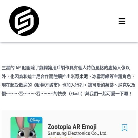
Skip
to
content
Toggl
Navig
首頁
門市據點
iMCheck APP
三星的 AR 貼圖除了能夠讓用戶製作具有個人特色風格的虛擬人像以
iPhone 回收價
外，也因為和迪士尼合作而陸續推出
米奇米妮
、冰雪奇緣等主題角色，
現在超受歡迎的《動物方城市》也加入行列，讓可愛的茱蒂、尼克以及
線上商城
慢～～～吞～～～吞～～～的快俠（Flash）與我們一起可愛一下囉！
3C租賃
MSI 舊換新
最新資訊
聯絡我們