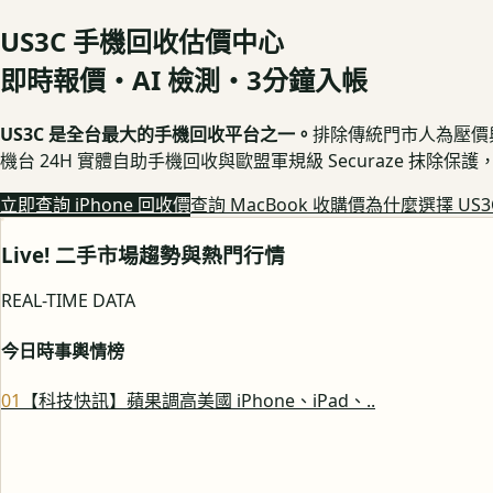
US3C 手機回收估價中心
即時報價・AI 檢測・3分鐘入帳
US3C 是全台最大的手機回收平台之一。
排除傳統門市人為壓價與隱
機台 24H 實體自助手機回收與歐盟軍規級 Securaze 抹除
立即查詢 iPhone 回收價
查詢 MacBook 收購價
為什麼選擇 US3
Live! 二手市場趨勢與熱門行情
REAL-TIME DATA
今日時事輿情榜
0
1
【科技快訊】蘋果調高美國 iPhone、iPad、..