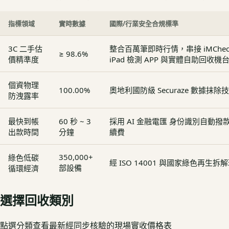
指標領域
實時數據
國際/行業安全合規標準
3C 二手估
整合百萬筆即時行情，串接 iMCheck - 
≥ 98.6%
價精準度
iPad 檢測 APP 與實體自助回收機
個資物理
100.00%
奧地利國防級 Securaze 數據抹除
防洩露率
最快到帳
60 秒 ~ 3
採用 AI 金融電匯 身份識別自動
出款時間
分鐘
續費
350,000+
綠色低碳
經 ISO 14001 與國家綠色再生
部設備
循環經濟
選擇回收類別
點選分類查看最新經同步核驗的現場實收價格表