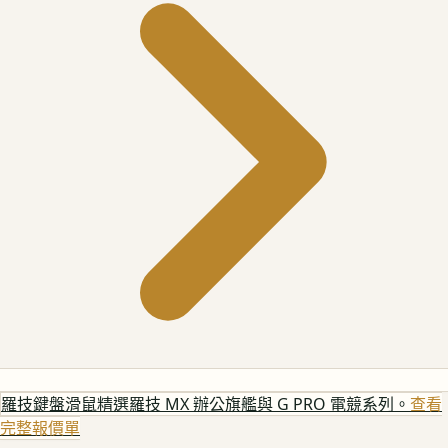
羅技鍵盤滑鼠
精選羅技 MX 辦公旗艦與 G PRO 電競系列。
查看
完整報價單