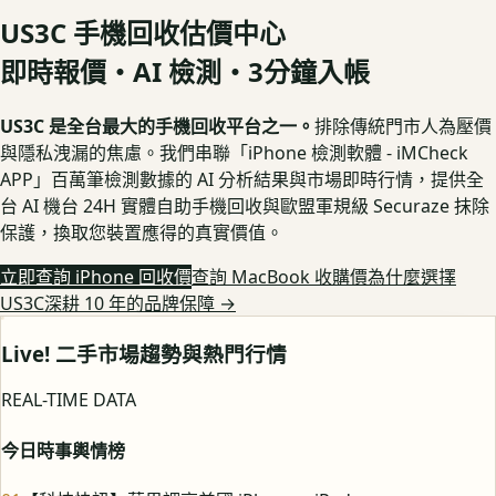
US3C 手機回收估價中心
即時報價・AI 檢測・3分鐘入帳
US3C 是全台最大的手機回收平台之一。
排除傳統門市人為壓價
與隱私洩漏的焦慮。我們串聯「iPhone 檢測軟體 - iMCheck
APP」百萬筆檢測數據的 AI 分析結果與市場即時行情，提供全
台 AI 機台 24H 實體自助手機回收與歐盟軍規級 Securaze 抹除
保護，換取您裝置應得的真實價值。
立即查詢 iPhone 回收價
查詢 MacBook 收購價
為什麼選擇
US3C深耕 10 年的品牌保障
→
Live! 二手市場趨勢與熱門行情
REAL-TIME DATA
今日時事輿情榜