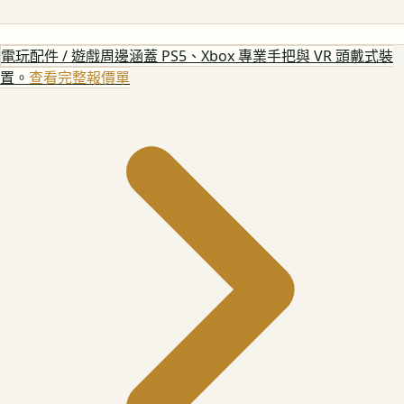
電玩配件 / 遊戲周邊
涵蓋 PS5、Xbox 專業手把與 VR 頭戴式裝
置。
查看完整報價單