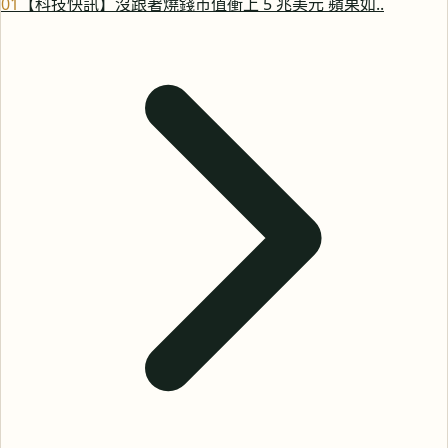
0
1
【科技快訊】沒跟著燒錢市值衝上 5 兆美元 蘋果如..