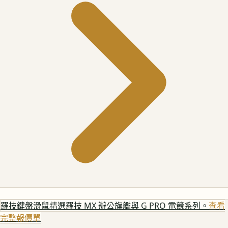
羅技鍵盤滑鼠
精選羅技 MX 辦公旗艦與 G PRO 電競系列。
查看
完整報價單