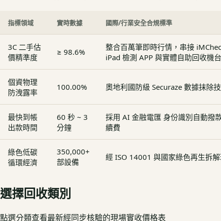
指標領域
實時數據
國際/行業安全合規標準
3C 二手估
整合百萬筆即時行情，串接 iMCheck - 
≥ 98.6%
價精準度
iPad 檢測 APP 與實體自助回收機
個資物理
100.00%
奧地利國防級 Securaze 數據抹除
防洩露率
最快到帳
60 秒 ~ 3
採用 AI 金融電匯 身份識別自動
出款時間
分鐘
續費
350,000+
綠色低碳
經 ISO 14001 與國家綠色再生
部設備
循環經濟
選擇回收類別
點選分類查看最新經同步核驗的現場實收價格表