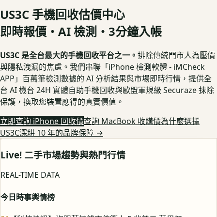
US3C 手機回收估價中心
即時報價・AI 檢測・3分鐘入帳
US3C 是全台最大的手機回收平台之一。
排除傳統門市人為壓價
與隱私洩漏的焦慮。我們串聯「iPhone 檢測軟體 - iMCheck
APP」百萬筆檢測數據的 AI 分析結果與市場即時行情，提供全
台 AI 機台 24H 實體自助手機回收與歐盟軍規級 Securaze 抹除
保護，換取您裝置應得的真實價值。
立即查詢 iPhone 回收價
查詢 MacBook 收購價
為什麼選擇
US3C深耕 10 年的品牌保障
→
Live! 二手市場趨勢與熱門行情
REAL-TIME DATA
今日時事輿情榜