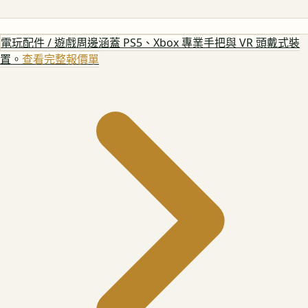
電玩配件 / 遊戲周邊
涵蓋 PS5、Xbox 專業手把與 VR 頭戴式裝
置。
查看完整報價單