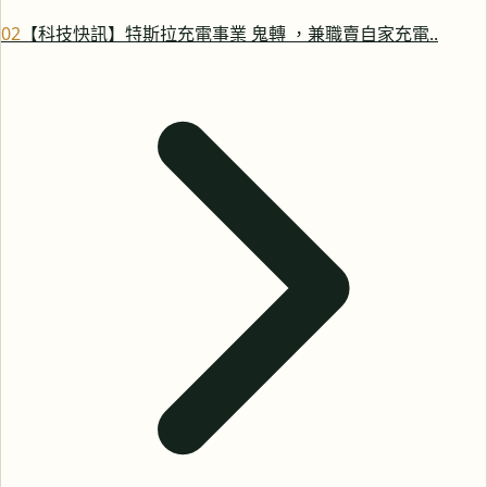
0
2
【科技快訊】特斯拉充電事業 鬼轉 ，兼職賣自家充電..