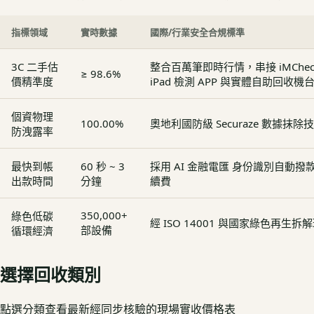
指標領域
實時數據
國際/行業安全合規標準
3C 二手估
整合百萬筆即時行情，串接 iMCheck - 
≥ 98.6%
價精準度
iPad 檢測 APP 與實體自助回收機
個資物理
100.00%
奧地利國防級 Securaze 數據抹除
防洩露率
最快到帳
60 秒 ~ 3
採用 AI 金融電匯 身份識別自動
出款時間
分鐘
續費
350,000+
綠色低碳
經 ISO 14001 與國家綠色再生
部設備
循環經濟
選擇回收類別
點選分類查看最新經同步核驗的現場實收價格表