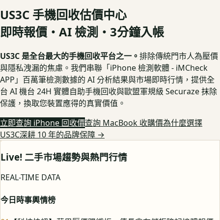
US3C 手機回收估價中心
即時報價・AI 檢測・3分鐘入帳
US3C 是全台最大的手機回收平台之一。
排除傳統門市人為壓價
與隱私洩漏的焦慮。我們串聯「iPhone 檢測軟體 - iMCheck
APP」百萬筆檢測數據的 AI 分析結果與市場即時行情，提供全
台 AI 機台 24H 實體自助手機回收與歐盟軍規級 Securaze 抹除
保護，換取您裝置應得的真實價值。
立即查詢 iPhone 回收價
查詢 MacBook 收購價
為什麼選擇
US3C深耕 10 年的品牌保障
→
Live! 二手市場趨勢與熱門行情
REAL-TIME DATA
今日時事輿情榜