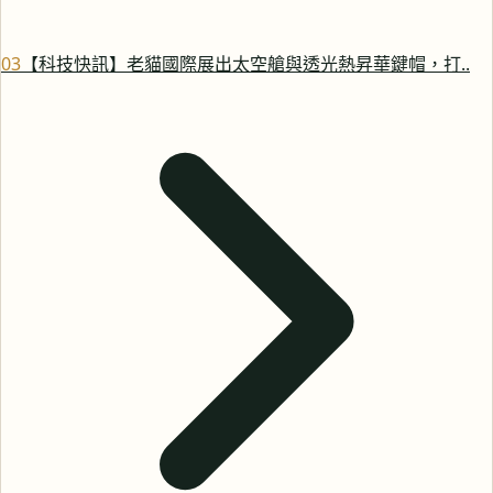
0
3
【科技快訊】老貓國際展出太空艙與透光熱昇華鍵帽，打..