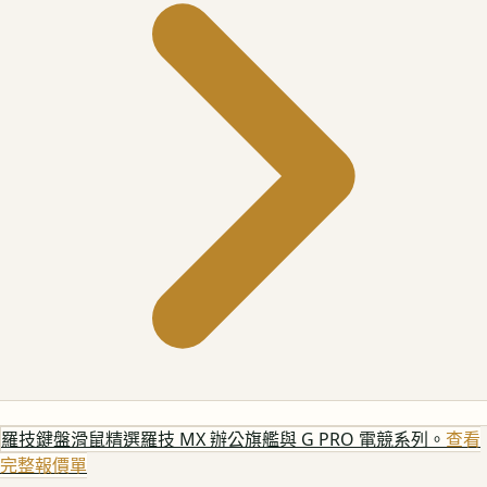
羅技鍵盤滑鼠
精選羅技 MX 辦公旗艦與 G PRO 電競系列。
查看
完整報價單