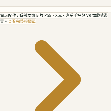
電玩配件 / 遊戲周邊
涵蓋 PS5、Xbox 專業手把與 VR 頭戴式裝
置。
查看完整報價單