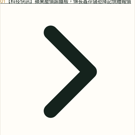
0
1
【科技快訊】蘋果壓價踢鐵板，傳長鑫存儲拒降記憶體報價