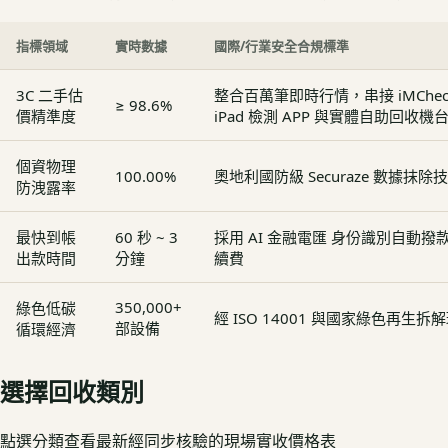
指標領域
實時數據
國際/行業安全合規標準
3C 二手估
整合百萬筆即時行情，串接 iMCheck - 
≥ 98.6%
價精準度
iPad 檢測 APP 與實體自助回收機
個資物理
100.00%
奧地利國防級 Securaze 數據抹除
防洩露率
最快到帳
60 秒 ~ 3
採用 AI 金融電匯 身份識別自動
出款時間
分鐘
續費
350,000+
綠色低碳
經 ISO 14001 與國家綠色再生
部設備
循環經濟
選擇回收類別
點選分類查看最新經同步核驗的現場實收價格表