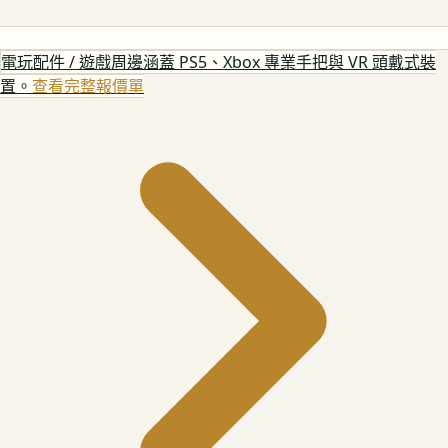
電玩配件 / 遊戲周邊
涵蓋 PS5、Xbox 專業手把與 VR 頭戴式裝
置。
查看完整報價單