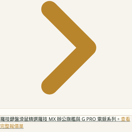
羅技鍵盤滑鼠
精選羅技 MX 辦公旗艦與 G PRO 電競系列。
查看
完整報價單