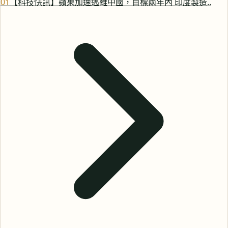
0
1
【科技快訊】蘋果加速逃離中國，目標兩年內 印度製造..