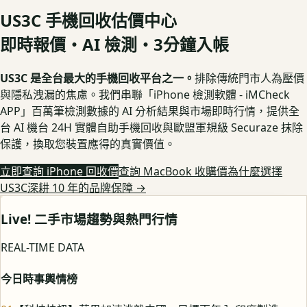
US3C 手機回收估價中心
即時報價・AI 檢測・3分鐘入帳
US3C 是全台最大的手機回收平台之一。
排除傳統門市人為壓價
與隱私洩漏的焦慮。我們串聯「iPhone 檢測軟體 - iMCheck
APP」百萬筆檢測數據的 AI 分析結果與市場即時行情，提供全
台 AI 機台 24H 實體自助手機回收與歐盟軍規級 Securaze 抹除
保護，換取您裝置應得的真實價值。
立即查詢 iPhone 回收價
查詢 MacBook 收購價
為什麼選擇
US3C深耕 10 年的品牌保障
→
Live! 二手市場趨勢與熱門行情
REAL-TIME DATA
今日時事輿情榜